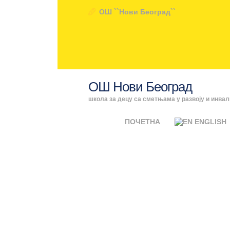
ОШ ``Нови Београд``
ОШ Нови Београд
школа за децу са сметњама у развоју и инва
ПОЧЕТНА
ENGLISH
Attachme