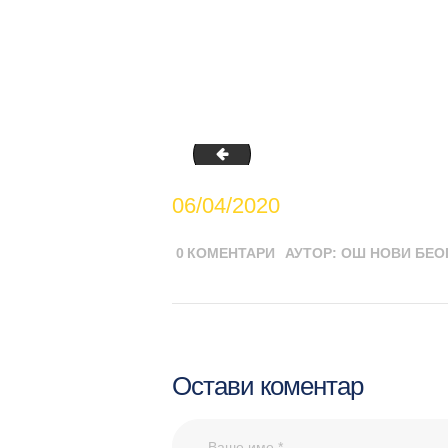
grafomotorika-cik-cak-3
06/04/2020
0
КОМЕНТАРИ
АУТОР:
ОШ НОВИ БЕО
Остави коментар