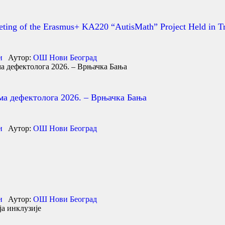
eeting of the Erasmus+ KA220 “AutisMath” Project Held in T
и
Аутор:
ОШ Нови Београд
а дефектолога 2026. – Врњачка Бања
и
Аутор:
ОШ Нови Београд
и
Аутор:
ОШ Нови Београд