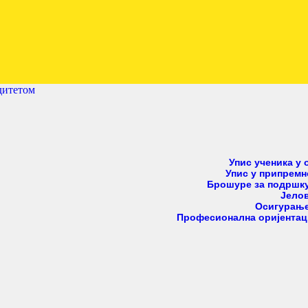
ПОЧЕТНА
ENGLISH
Нови Београд
школа за децу са сметњама у развоју и инвалидит
SRPSKI
дитетом
РОДИТЕЉИ
ПРОГРАМИ
Упис ученика у
Упис у припрем
ВЕСТИ
Брошуре за подршку
Јело
Осигурање
ГАЛЕРИЈА
Професионална оријентац
ШКОЛА