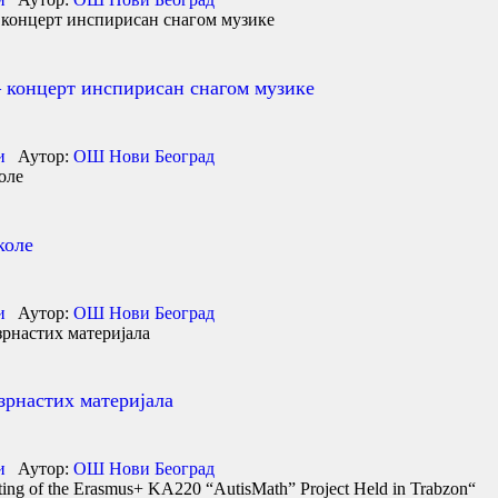
– концерт инспирисан снагом музике
и
Аутор:
ОШ Нови Београд
коле
и
Аутор:
ОШ Нови Београд
зрнастих материјала
и
Аутор:
ОШ Нови Београд