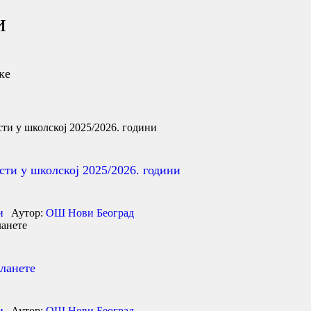
и
ке
ти у школској 2025/2026. години
и
Аутор:
ОШ Нови Београд
планете
и
Аутор:
ОШ Нови Београд