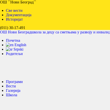
ОШ ``Нови Београд``
Све вести
Документација
Историјат
ОШ 
(011) 30-17-491
ОШ Нови Београд
школа за децу са сметњама у развоју и инвали
Почетна
English
Srpski
Родитељи
Програми
Вести
Галерија
Школа