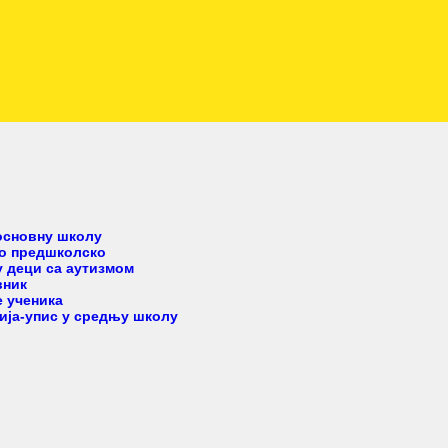
етом
 основну школу
но предшколско
 деци са аутизмом
вник
 ученика
ија-упис у средњу школу