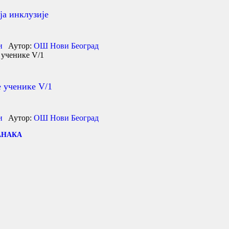
а инклузије
и
Аутор:
ОШ Нови Београд
 ученике V/1
и
Аутор:
ОШ Нови Београд
АНАКА