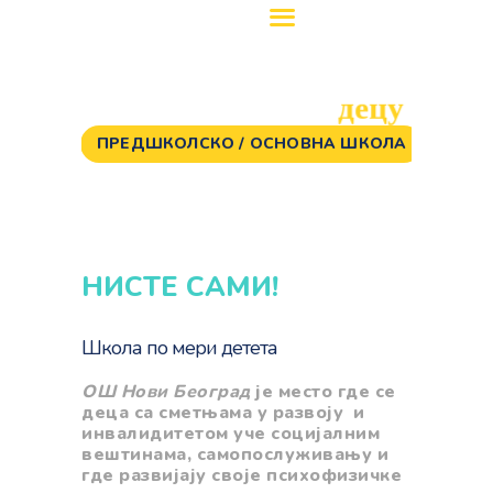
ОШ Нови Београд
за
Школа
сметњама у развоју
школа за децу са сметњама у развоју и инвалидитетом
децу
са
ПРЕДШКОЛСКO / ОСНОВНА ШКОЛА
ПОЧЕТНА
ENGLISH
SRPSKI
РОДИТЕЉИ
ПРОГРАМИ
НИСТЕ САМИ!
ВЕСТИ
ГАЛЕРИЈА
Школа по мери детета
ШКОЛА
ОШ Нови Београд
је место где се
деца са сметњама у развоју и
инвалидитетом
уче социјалним
вештинама, самопослуживању и
где развијају своје психофизичке