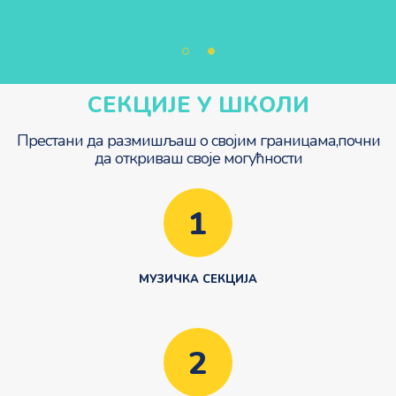
СЕКЦИЈЕ У ШКОЛИ
Престани да размишљаш о својим границама,
почни
да откриваш своје могућности
1
МУЗИЧКА СЕКЦИЈА
2