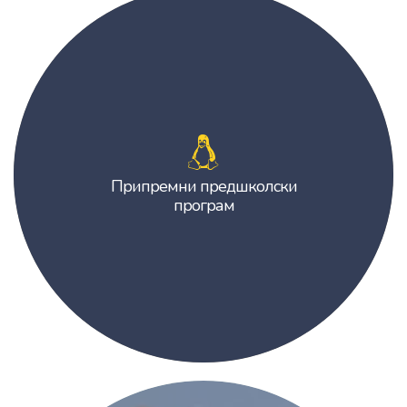
Припремни предшколски програм
Припремни предшколски
програм