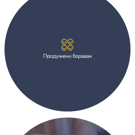
Продужени боравак
Продужени боравак