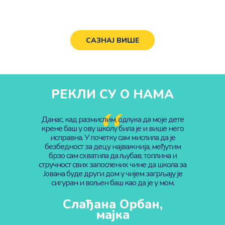
развоју
САЗНАЈ ВИШЕ
РЕКЛИ СУ О НАМА
ола ми је
Данас, кад размислим, одлука да моје дете
Kао буду
чности,
крене баш у ову школу била је и више него
прави 
биљности,
исправна. У почетку сам мислила да је
истрајно
максимума
безбедност за децу најважнија, међутим
уклопљен
у, школа по
брзо сам схватила да љубав, топлина и
из сваког 
стручност свих запослених чине да школа за
Јована буде други дом у чијем загрљају је
сигуран и вољен баш као да је у мом.
,
Слађана Орбан,
мајка