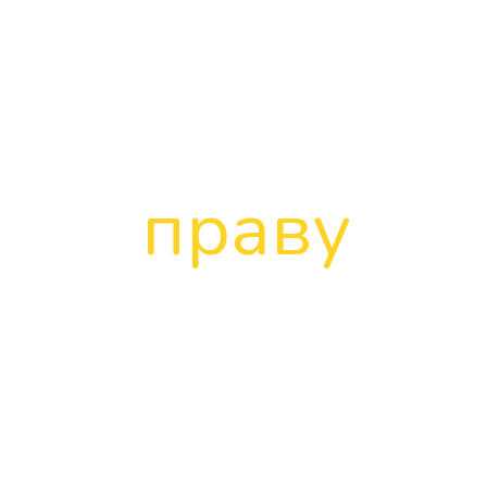
Како
одабрати
праву
школу за
дете
са сметњама у