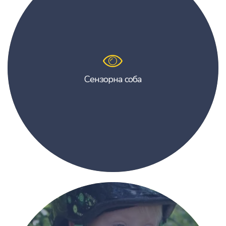
Сензорна соба
Сензорна соба