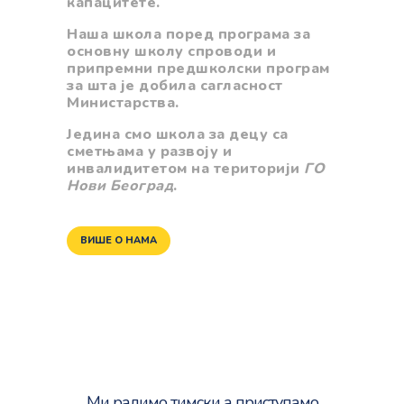
капацитете.
Наша школа поред
програма за
основну школу
спроводи и
припремни предшколски програм
за шта је добила
сагласност
Министарства.
Једина смо школа за децу са
сметњама у развоју и
инвалидитетом на територији
ГО
Нови Београд
.
ВИШЕ О НАМА
КАКО МИ РАДИМО
Ми радимо тимски
а приступамо