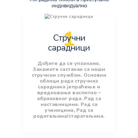
индивидуално
1
Стручни
сарадници
Дођите да се упознамо.
Закажите састанак са нашм
стручном службом. Основни
облици рада стручних
сарадника јепраћење и
вредновање васпитно –
образовног рада. Рад са
наставницима. Рад са
ученицима, Рад са
родитељима/старатељима.