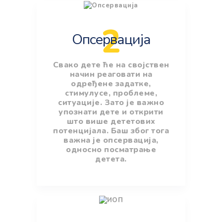
2
Опсервација
Свако дете ће на својствен
начин реаговати на
одређене задатке,
стимулусе, проблеме,
ситуације. Зато је важно
упознати дете и открити
што више дететових
потенцијала. Баш због тога
важна је опсервација,
односно посматрање
детета.