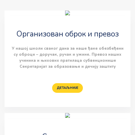
Организован оброк и превоз
У нашој школи сваког дана за наше ђаке обезбеђени
су оброци – доручак, ручак и ужине. Превоз наших
ученика и њихових пратилаца субвенционише
Секретаријат за образовање и дечију заштиту
ДЕТАЉНИЈЕ