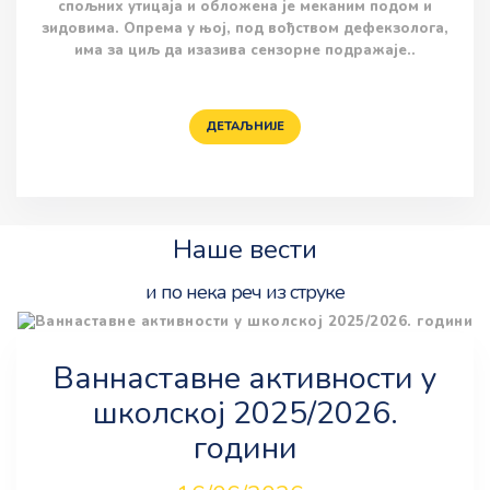
спољних утицаја и обложена је меканим подом и
зидовима. Опрема у њој, под вођством дефекзолога,
има за циљ да изазива сензорне подражаје..
ДЕТАЉНИЈЕ
Наше вести
и по нека реч из струке
Ваннаставне активности у
школској 2025/2026.
години