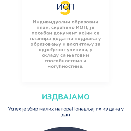
3
ИОП
Индивидуални образовни
план, скраћено ИОП, је
посебан документ којим се
планира додатна подршка у
образовању и васпитању за
одређеног ученика, у
складу са његовим
способностима и
могућностима.
ИЗДВАЈАМО
Успех је збир малих напора
Понављај их из дана у
дан