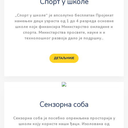
Спорт у школе
„Спорт у школе“ је апсолутно бесплатан Пројекат
намењен деци узраста од 1 до 4 разреда основне
школе који финансира Министарство омладине и
спорта. Министарства просвете, науке и и
технолошког развоја дало је подршку..
ДЕТАЉНИЈЕ
Сензорна соба
Сензорна соба је посебно опремљена просторија у
школи коју користе наши ђаци. Изолована од