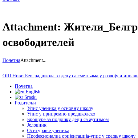
Attachment: Жители_Белгр
освободителей
Почетна
Attachment...
ОШ Нови Београд
школа за децу са сметњама у развоју и инва
Почетна
English
Srpski
Родитељи
Упис ученика у основну школу
Упис у припремно предшколско
Брошуре за подршку деци са аутизмом
Јеловник
Осигурање ученика
Професионална оријентација-упис у средњу школу