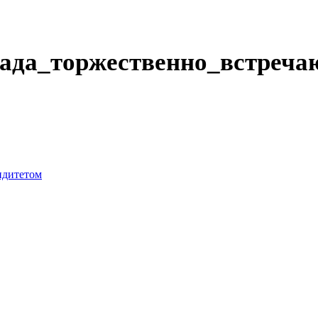
ада_торжественно_встречаю
лидитетом