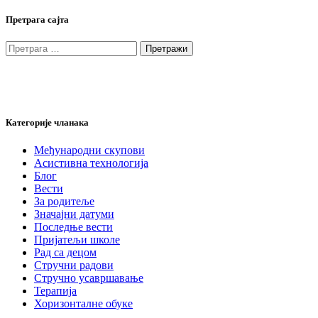
Претрага сајта
Претрага
за:
Категорије чланака
Међународни скупови
Асистивна технологија
Блог
Вести
За родитеље
Значајни датуми
Последње вести
Пријатељи школе
Рад са децом
Стручни радови
Стручно усавршавање
Терапија
Хоризонталне обуке