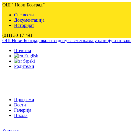
ОШ ``Нови Београд``
Све вести
Документација
Историјат
(011) 30-17-491
ОШ Нови Београд
школа за децу са сметњама у развоју и инва
Почетна
English
Srpski
Родитељи
Програми
Вести
Галерија
Школа
Контакт