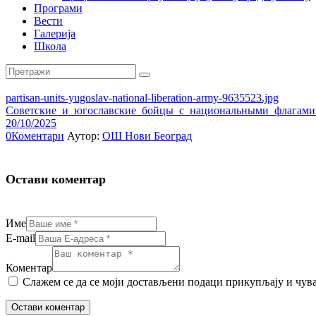
Програми
Вести
Галерија
Школа
partisan-units-yugoslav-national-liberation-army-9635523.jpg
Советские_и_югославские_бойцы_с_национальными_флагами
20/10/2025
0
Коментари
Аутор:
ОШ Нови Београд
Остави коментар
Име
E-mail
Коментар
Слажем се да се моји достављени подаци прикупљају и чувају. F