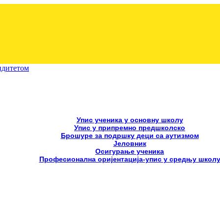
лидитетом
Упис ученика у основну школу
Упис у припремно предшколско
Брошуре за подршку деци са аутизмом
Јеловник
Осигурање ученика
Професионална оријентација-упис у средњу школ