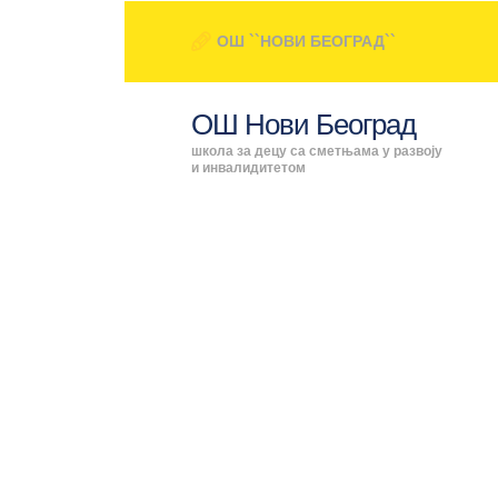
ОШ ``НОВИ БЕОГРАД``
ОШ Нови Београд
школа за децу са сметњама у развоју
и инвалидитетом