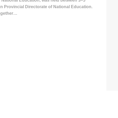
of National Education, was held between 3–5
 Provincial Directorate of National Education.
together…