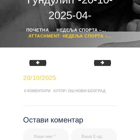
2025-04-
ПОЧЕТНА
НЕДЕЉА СПОРТА –...
ATTACHMENT: НЕДЕЉА СПОРТА –...
Недеља спорта – инклузивни полигон у ОШ „Иван
Недеља спорта 
20/10/2025
0
КОМЕНТАРИ
АУТОР:
ОШ НОВИ БЕОГРАД
Остави коментар