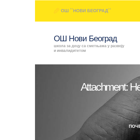
ОШ ``НОВИ БЕОГРАД``
ОШ Нови Београд
школа за децу са сметњама у развоју
и инвалидитетом
Attachment: Н
ПОЧ