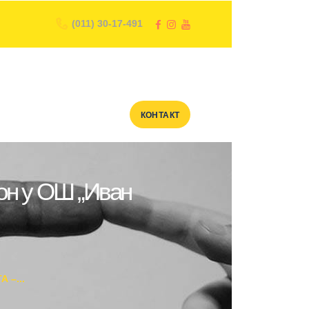
(011) 30-17-491
КОНТАКТ
гон у ОШ „Иван
 –...