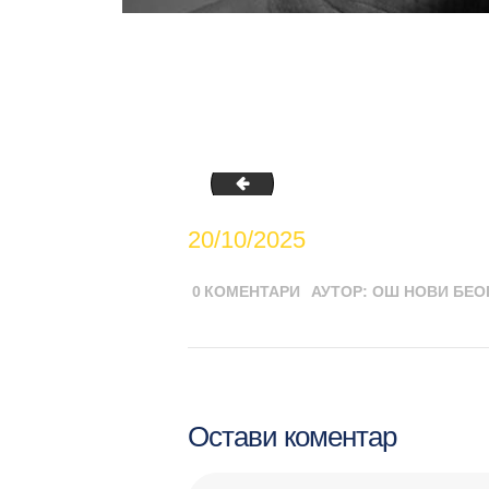
Недеља спорта – инклузивни поли
20/10/2025
0
КОМЕНТАРИ
АУТОР:
ОШ НОВИ БЕО
Остави коментар