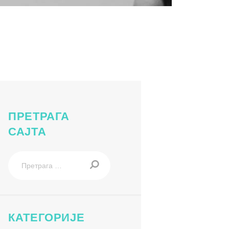
– инклузивни полигон у ОШ „Иван Гундулић“-20-10-2025-10-
ПРЕТРАГА
САЈТА
Претрага
за:
КАТЕГОРИЈЕ