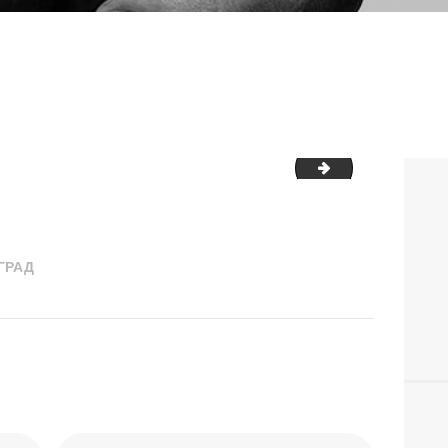
гон у ОШ „Иван Гундулић“-20-10-2025-04-
Недеља спорта 
ГРАД