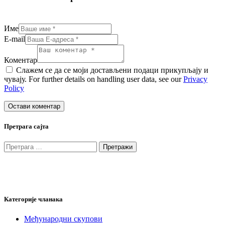
Име
E-mail
Коментар
Слажем се да се моји достављени подаци прикупљају и
чувају. For further details on handling user data, see our
Privacy
Policy
Претрага сајта
Претрага
за:
Категорије чланака
Међународни скупови