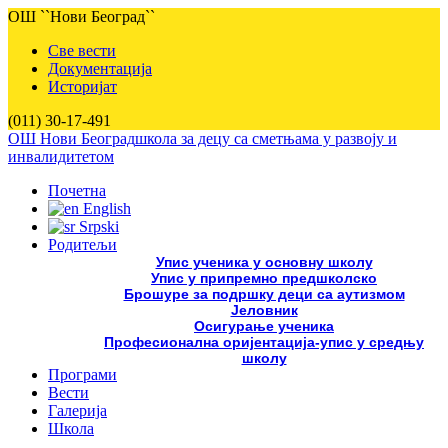
ОШ ``Нови Београд``
Све вести
Документација
Историјат
(011) 30-17-491
ОШ Нови Београд
школа за децу са сметњама у развоју и
инвалидитетом
Почетна
English
Srpski
Родитељи
Упис ученика у основну школу
Упис у припремно предшколско
Брошуре за подршку деци са аутизмом
Јеловник
Осигурање ученика
Професионална оријентација-упис у средњу
школу
Програми
Вести
Галерија
Школа