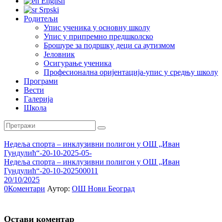
English
Srpski
Родитељи
Упис ученика у основну школу
Упис у припремно предшколско
Брошуре за подршку деци са аутизмом
Јеловник
Осигурање ученика
Професионална оријентација-упис у средњу школу
Програми
Вести
Галерија
Школа
Недеља спорта – инклузивни полигон у ОШ „Иван
Гундулић“-20-10-2025-05-
Недеља спорта – инклузивни полигон у ОШ „Иван
Гундулић“-20-10-202500011
20/10/2025
0
Коментари
Аутор:
ОШ Нови Београд
Остави коментар