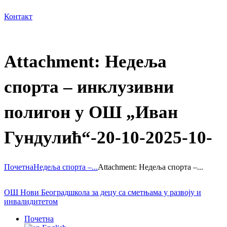
Контакт
Attachment: Недеља
спорта – инклузивни
полигон у ОШ „Иван
Гундулић“-20-10-2025-10-
Почетна
Недеља спорта –...
Attachment: Недеља спорта –...
ОШ Нови Београд
школа за децу са сметњама у развоју и
инвалидитетом
Почетна