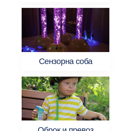
Сензорна соба
Оброк и превоз