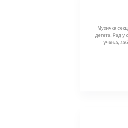
Музичка секц
детета. Рад у
учења, заб