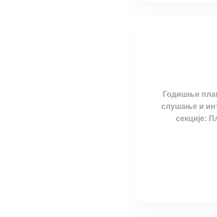
Годишњи план 
слушање и инт
секције: П