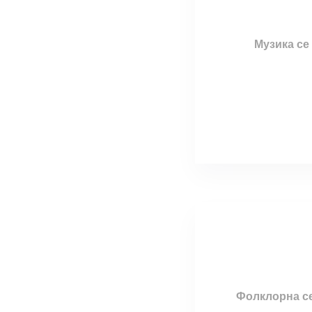
Музика се
Фолклорна се