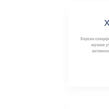
Х
Хорска секциј
музике у
активнос