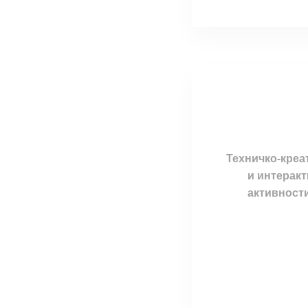
Техничко-креат
и интеракт
активности