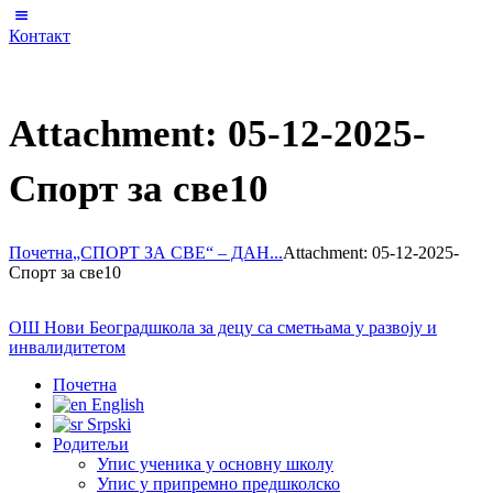
Контакт
Attachment: 05-12-2025-
Спорт за све10
Почетна
„СПОРТ ЗА СВЕ“ – ДАН...
Attachment: 05-12-2025-
Спорт за све10
ОШ Нови Београд
школа за децу са сметњама у развоју и
инвалидитетом
Почетна
English
Srpski
Родитељи
Упис ученика у основну школу
Упис у припремно предшколско