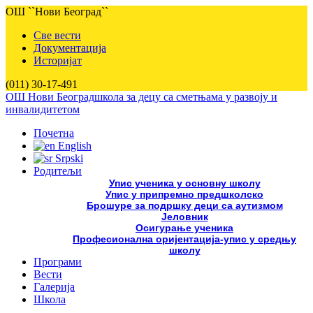
ОШ ``Нови Београд``
Све вести
Документација
Историјат
(011) 30-17-491
ОШ Нови Београд
школа за децу са сметњама у развоју и
инвалидитетом
Почетна
English
Srpski
Родитељи
Упис ученика у основну школу
Упис у припремно предшколско
Брошуре за подршку деци са аутизмом
Јеловник
Осигурање ученика
Професионална оријентација-упис у средњу
школу
Програми
Вести
Галерија
Школа