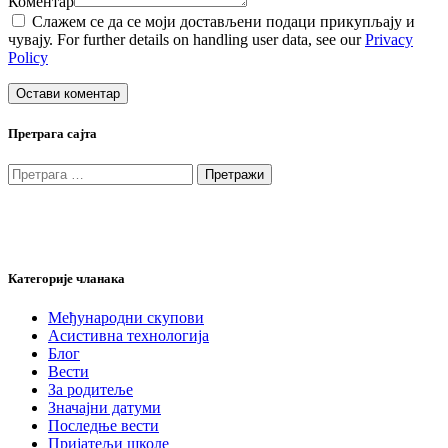
Коментар
Слажем се да се моји достављени подаци прикупљају и
чувају. For further details on handling user data, see our
Privacy
Policy
Претрага сајта
Претрага
за:
Категорије чланака
Међународни скупови
Асистивна технологија
Блог
Вести
За родитеље
Значајни датуми
Последње вести
Пријатељи школе