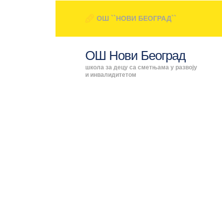
ОШ ``НОВИ БЕОГРАД``
ОШ Нови Београд
школа за децу са сметњама у развоју
и инвалидитетом
At
ПОЧЕТНА