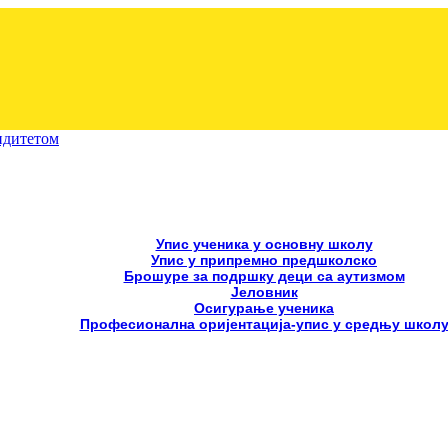
лидитетом
Упис ученика у основну школу
Упис у припремно предшколско
Брошуре за подршку деци са аутизмом
Јеловник
Осигурање ученика
Професионална оријентација-упис у средњу школ