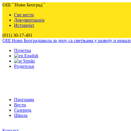
ОШ ``Нови Београд``
Све вести
Документација
Историјат
(011) 30-17-491
ОШ Нови Београд
школа за децу са сметњама у развоју и инва
Почетна
English
Srpski
Родитељи
Програми
Вести
Галерија
Школа
Контакт