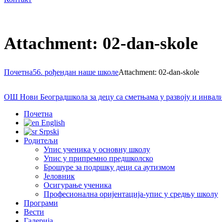
Attachment: 02-dan-skole
Почетна
56. рођендан наше школе
Attachment: 02-dan-skole
ОШ Нови Београд
школа за децу са сметњама у развоју и инва
Почетна
English
Srpski
Родитељи
Упис ученика у основну школу
Упис у припремно предшколско
Брошуре за подршку деци са аутизмом
Јеловник
Осигурање ученика
Професионална оријентација-упис у средњу школу
Програми
Вести
Галерија