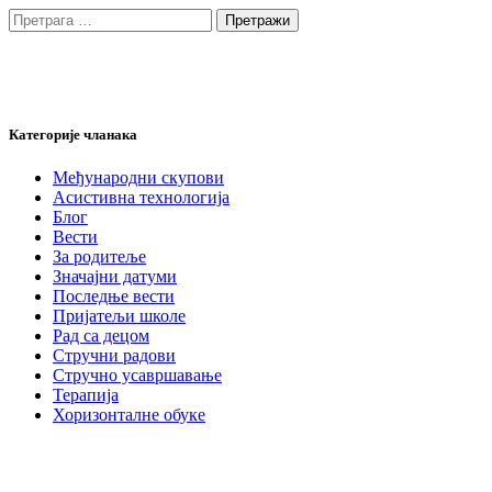
Претрага
за:
Категорије чланака
Међународни скупови
Асистивна технологија
Блог
Вести
За родитеље
Значајни датуми
Последње вести
Пријатељи школе
Рад са децом
Стручни радови
Стручно усавршавање
Терапија
Хоризонталне обуке