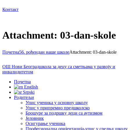
Контакт
Attachment: 03-dan-skole
Почетна
56. рођендан наше школе
Attachment: 03-dan-skole
ОШ Нови Београд
школа за децу са сметњама у развоју и
инвалидитетом
Почетна
English
Srpski
Родитељи
Упис ученика у основну школу
Упис у припремно предшколско
Брошуре за подршку деци са аутизмом
Јеловник
Осигурање ученика
Професионална оријентација-упис у средњу школу