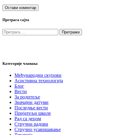
Претрага сајта
Претрага
за:
Категорије чланака
Међународни скупови
Асистивна технологија
Блог
Вести
За родитеље
Значајни датуми
Последње вести
Пријатељи школе
Рад са децом
Стручни радови
Стручно усавршавање
Терапија