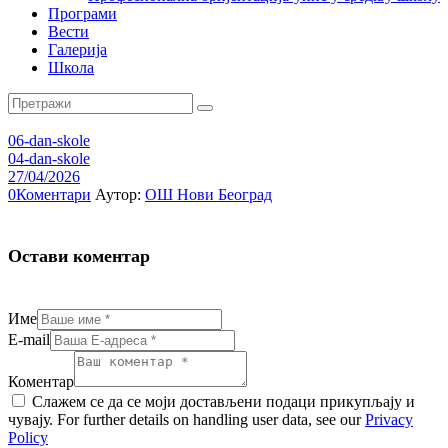
Програми
Вести
Галерија
Школа
06-dan-skole
04-dan-skole
27/04/2026
0
Коментари
Аутор:
ОШ Нови Београд
Остави коментар
Име
E-mail
Коментар
Слажем се да се моји достављени подаци прикупљају и
чувају. For further details on handling user data, see our
Privacy
Policy