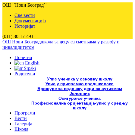
ОШ ``Нови Београд``
Све вести
Документација
Историјат
(011) 30-17-491
ОШ Нови Београд
школа за децу са сметњама у развоју и
инвалидитетом
Почетна
English
Srpski
Родитељи
Упис ученика у основну школу
Упис у припремно предшколско
Брошуре за подршку деци са аутизмом
Јеловник
Осигурање ученика
Професионална оријентација-упис у средњу
школу
Програми
Вести
Галерија
Школа