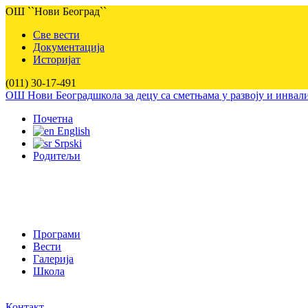
ОШ ``Нови Београд``
Све вести
Документација
Историјат
(011) 30-17-491
ОШ Нови Београд
школа за децу са сметњама у развоју и инва
Почетна
English
Srpski
Родитељи
Програми
Вести
Галерија
Школа
Контакт