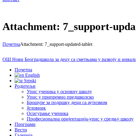
Attachment: 7_support-updat
Почетна
Attachment: 7_support-updated-tablet
ОШ Нови Београд
школа за децу са сметњама у развоју и инва
Почетна
English
Srpski
Родитељи
Упис ученика у основну школу
Упис у припремно предшколско
Брошуре за подршку деци са аутизмом
Јеловник
Осигурање ученика
Професионална оријентација-упис у средњу школу
Програми
Вести
Галерија