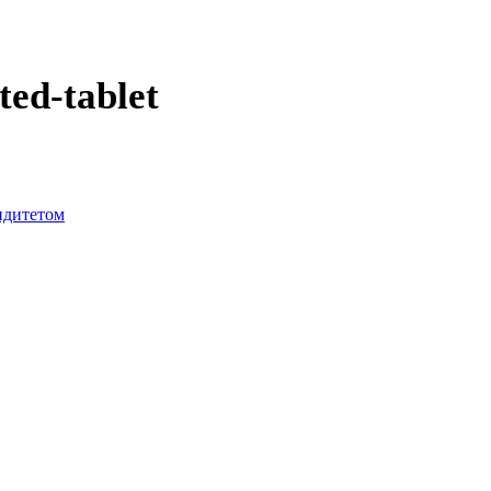
ed-tablet
лидитетом