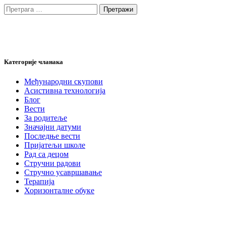
Претрага
за:
Категорије чланака
Међународни скупови
Асистивна технологија
Блог
Вести
За родитеље
Значајни датуми
Последње вести
Пријатељи школе
Рад са децом
Стручни радови
Стручно усавршавање
Терапија
Хоризонталне обуке