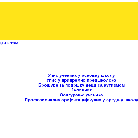
лидитетом
Упис ученика у основну школу
Упис у припремно предшколско
Брошуре за подршку деци са аутизмом
Јеловник
Осигурање ученика
Професионална оријентација-упис у средњу школ