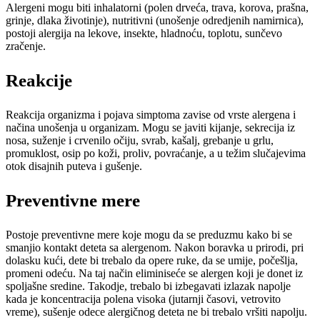
Alergeni mogu biti inhalatorni (polen drveća, trava, korova, prašna,
grinje, dlaka životinje), nutritivni (unošenje odredjenih namirnica),
postoji alergija na lekove, insekte, hladnoću, toplotu, sunčevo
zračenje.
Reakcije
Reakcija organizma i pojava simptoma zavise od vrste alergena i
načina unošenja u organizam. Mogu se javiti kijanje, sekrecija iz
nosa, suženje i crvenilo očiju, svrab, kašalj, grebanje u grlu,
promuklost, osip po koži, proliv, povraćanje, a u težim slučajevima
otok disajnih puteva i gušenje.
Preventivne mere
Postoje preventivne mere koje mogu da se preduzmu kako bi se
smanjio kontakt deteta sa alergenom. Nakon boravka u prirodi, pri
dolasku kući, dete bi trebalo da opere ruke, da se umije, počešlja,
promeni odeću. Na taj način eliminiseće se alergen koji je donet iz
spoljašne sredine. Takodje, trebalo bi izbegavati izlazak napolje
kada je koncentracija polena visoka (jutarnji časovi, vetrovito
vreme), sušenje odece alergičnog deteta ne bi trebalo vršiti napolju.