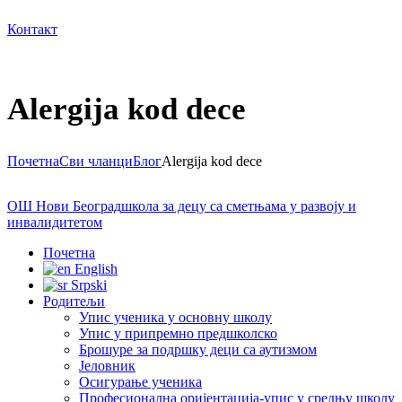
Контакт
Alergija kod dece
Почетна
Сви чланци
Блог
Alergija kod dece
ОШ Нови Београд
школа за децу са сметњама у развоју и
инвалидитетом
Почетна
English
Srpski
Родитељи
Упис ученика у основну школу
Упис у припремно предшколско
Брошуре за подршку деци са аутизмом
Јеловник
Осигурање ученика
Професионална оријентација-упис у средњу школу