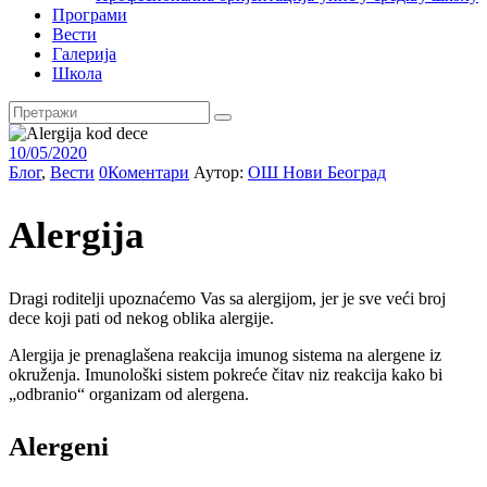
Програми
Вести
Галерија
Школа
10/05/2020
Блог
,
Вести
0
Коментари
Аутор:
ОШ Нови Београд
Alergija
Dragi roditelji upoznaćemo Vas sa alergijom, jer je sve veći broj
dece koji pati od nekog oblika alergije.
Alergija je prenaglašena reakcija imunog sistema na alergene iz
okruženja. Imunološki sistem pokreće čitav niz reakcija kako bi
„odbranio“ organizam od alergena.
Alergeni