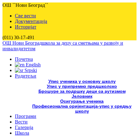
ОШ ``Нови Београд``
Све вести
Документација
Историјат
(011) 30-17-491
ОШ Нови Београд
школа за децу са сметњама у развоју и
инвалидитетом
Почетна
English
Srpski
Родитељи
Упис ученика у основну школу
Упис у припремно предшколско
Брошуре за подршку деци са аутизмом
Јеловник
Осигурање ученика
Професионална оријентација-упис у средњу
школу
Програми
Вести
Галерија
Школа