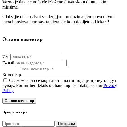
Vazno je da dete ne bude izloženo duvanskom dimu, jakim
mirisima.
Olakšajte detetu život sa alergijom preduzimanjem preventivnih
mera i poštovanjem saveta i terapije koju dobijete od lekara!
Остави коментар
Име
E-mail
Коментар
Слажем се да се моји достављени подаци прикупљају и
чувају. For further details on handling user data, see our
Privacy
Policy
Претрага сајта
Претрага