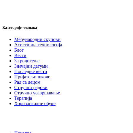
за:
Категорије чланака
Међународни скупови
Асистивна технологија
Блог
Вести
За родитеље
Значајни датуми
Последње вести
Пријатељи школе
Рад са децом
Стручни радови
Стручно усавршавање
Терапија
Хоризонталне обуке