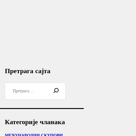
Претрага сајта
Претрага
за:
Категорије чланака
МЕЂУНАРОДНИ СКУПОВИ