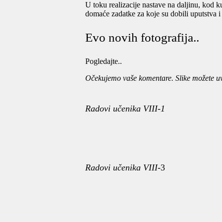
U toku realizacije nastave na daljinu, kod k
domaće zadatke za koje su dobili uputstva i
Evo novih fotografija..
Pogledajte..
Očekujemo vaše komentare. Slike možete uve
Radovi učenika VIII-1
Radovi učenika VIII-
3