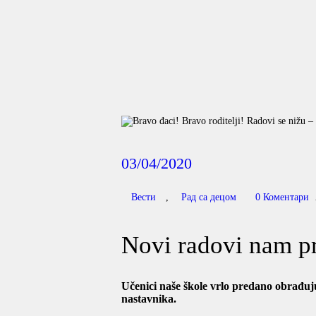
03/04/2020
Вести
,
Рад са децом
0
Коментари
Novi radovi nam pr
Učenici naše škole vrlo predano obrađuju
nastavnika.