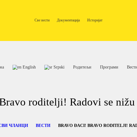
ПОЧЕТНА
ENGLISH
Све вести
Документација
Историјат
ОШ Нови Београд
школа за децу са сметњама у развоју и инвалидитетом
SRPSKI
РОДИТЕЉИ
ПРОГРАМИ
на
English
Srpski
Родитељи
Програми
Вест
ВЕСТИ
ГАЛЕРИЈА
Bravo roditelji! Radovi se nižu
ШКОЛА
СВИ ЧЛАНЦИ
ВЕСТИ
BRAVO ĐACI! BRAVO RODITELJI! RADO