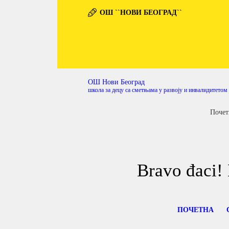
ОШ ``НОВИ БЕОГРАД``
ОШ Нови Београд
школа за децу са сметњама у развоју и инвалидитетом
Почет
Bravo đaci! 
ПОЧЕТНА