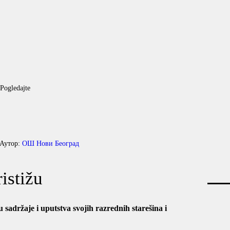
Аутор:
ОШ Нови Београд
istižu
 sadržaje i uputstva svojih razrednih starešina i