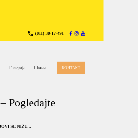
(011) 30-17-491
и
Галерија
Школа
КОНТАКТ
 – Pogledajte
VI SE NIŽU...