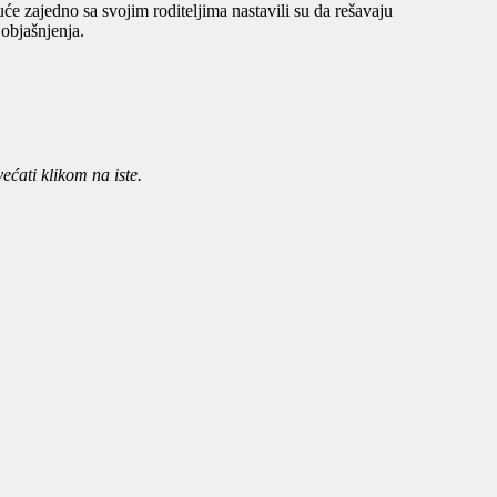
uće zajedno sa svojim roditeljima nastavili su da rešavaju
 objašnjenja.
ćati klikom na iste.