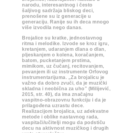
narodu, interesantnog i često
šaljivog sadržaja bliskog deci,
prenošene su iz generacije u
generaciju. Ranije su ih deca mnogo
više izvodila nego danas.
Brojalice su kratke, jednostavnog
ritma i melodike. Izvode se kroz igru,
kretanjem, udaranjem dlana o dlan,
pljeskanjem o kolena, koračanjem,
batom, pucketanjem prstima,
mimikom, uz čučanj, recitovanjem,
pevanjem ili uz instrumente Orfovog
instrumentarijuma. „Za brojalicu je
važno da dobro zvuči, da je muzički
skladna i neobična za uho” (Milijević,
2015, str. 40), da ima značajnu
vaspitno-obrazovnu funkciju i da je
prilagođena uzrastu dece.
Realizacijom brojalica, uz adekvatne
metode i oblike nastavnog rada,
vaspitači/učitelji mogu da podstiču
decu na aktivnost muzičkog i drugih