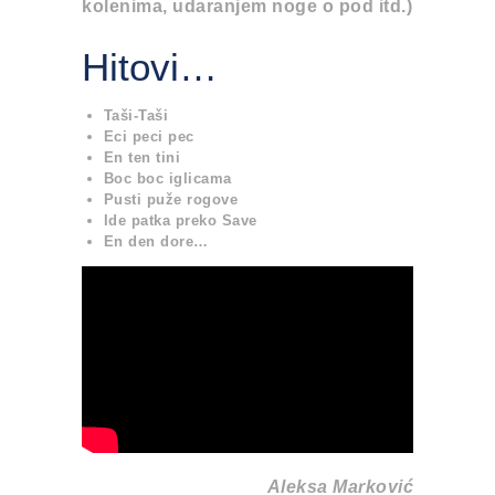
kolenima, udaranjem noge o pod itd.)
Hitovi…
Taši-Taši
Eci peci pec
En ten tini
Boc boc iglicama
Pusti puže rogove
Ide patka preko Save
En den dore…
Aleksa Markovi
ć