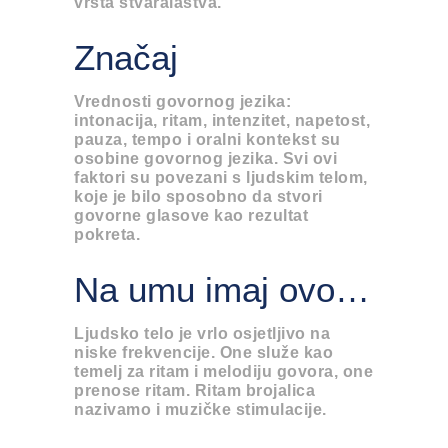
vrsta stvaralaštva.
Značaj
Vrednosti govornog jezika:
intonacija, ritam, intenzitet, napetost,
pauza, tempo i oralni kontekst su
osobine govornog jezika. Svi ovi
faktori su povezani s ljudskim telom,
koje je bilo sposobno da stvori
govorne glasove kao rezultat
pokreta.
Na umu imaj ovo…
Ljudsko telo je vrlo osjetljivo na
niske frekvencije. One služe kao
temelj za ritam i melodiju govora, one
prenose ritam. Ritam brojalica
nazivamo i muzičke stimulacije.