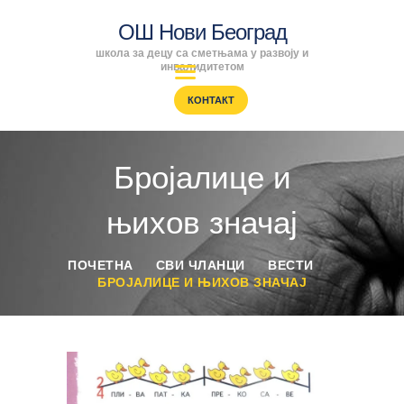
ОШ Нови Београд
школа за децу са сметњама у развоју и
ОШ Нови Београд
инвалидитетом
школа за децу са сметњама у развоју и инвалидитетом
КОНТАКТ
ПОЧЕТНА
ENGLISH
Бројалице и
SRPSKI
РОДИТЕЉИ
њихов значај
ПРОГРАМИ
ВЕСТИ
ПОЧЕТНА
СВИ ЧЛАНЦИ
ВЕСТИ
ГАЛЕРИЈА
БРОЈАЛИЦЕ И ЊИХОВ ЗНАЧАЈ
ШКОЛА