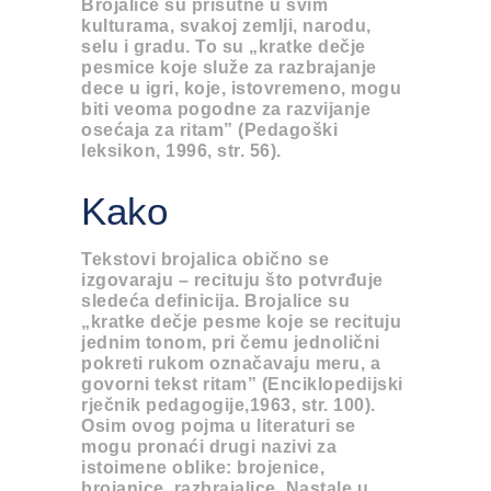
Brojalice su prisutne u svim
kulturama, svakoj zemlji, narodu,
selu i gradu. То su „kratke dečje
pesmice koje služe za razbrajanje
dece u igri, koje, istovremeno, mogu
biti veoma pogodne za razvijanje
osećaja za ritam” (Pedagoški
leksikon, 1996, str. 56).
Kako
Tekstovi brojalica obično se
izgovaraju – recituju što potvrđuje
sledeća definicija. Brojalice su
„kratke dečje pesmе koje se recituju
jednim tonom, pri čemu jednolični
pokreti rukom označavaju meru, a
govorni tekst ritam” (Enciklopedijski
rječnik pedagogije,1963, str. 100).
Osim ovog pojma u literaturi se
mogu pronaći drugi nazivi za
istoimene oblike: brojenice,
brojanice, razbrajalice. Nastale u