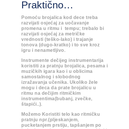
Praktično…
Pomoću brojalica kod dece treba
razvijati osjećaj za uočavanje
promena u ritmu i tempu; trebalo bi
razvijati osjećaj za metričke
vrednosti (teško-lako) i trajanje
tonova (dugo-kratko) i to sve kroz
igru i nenametljivo.
Instrumente dečijeg instrumentarija
koristiti za pratnju brojalica, pesama i
muzičkih igara kao i u oblicima
samostalnog i slobodnog
izražavanja učenika. Ukoliko žele
mogu i deca da prate brojalicu u
ritmu na dečijim ritmičkim
instrumentima(bubanj, zvečke,
štapići..).
Možemo Koristiti telo kao ritmičku
pratnju npr.(pljeskanjem,
pucketanjem prstiju, tapšanjem po