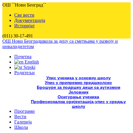
ОШ ``Нови Београд``
Све вести
Документација
Историјат
(011) 30-17-491
ОШ Нови Београд
школа за децу са сметњама у развоју и
инвалидитетом
Почетна
English
Srpski
Родитељи
Упис ученика у основну школу
Упис у припремно предшколско
Брошуре за подршку деци са аутизмом
Јеловник
Осигурање ученика
Професионална оријентација-упис у средњу
школу
Програми
Вести
Галерија
Школа