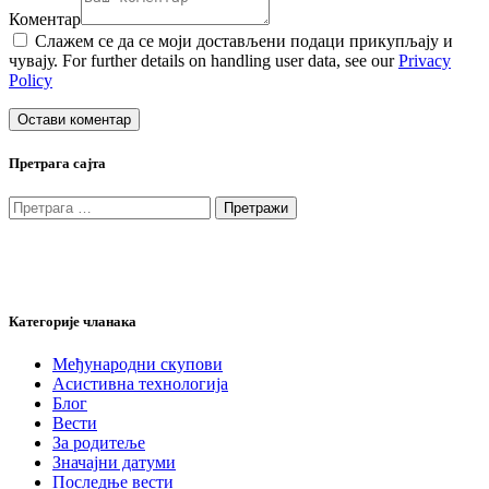
Коментар
Слажем се да се моји достављени подаци прикупљају и
чувају. For further details on handling user data, see our
Privacy
Policy
Претрага сајта
Претрага
за:
Категорије чланака
Међународни скупови
Асистивна технологија
Блог
Вести
За родитеље
Значајни датуми
Последње вести