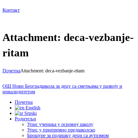
Контакт
Attachment: deca-vezbanje-
ritam
Почетна
Attachment: deca-vezbanje-ritam
ОШ Нови Београд
школа за децу са сметњама у развоју и
инвалидитетом
Почетна
English
Srpski
Родитељи
Упис ученика у основну школу
Упис у припремно предшколско
Брошуре за подршку деци са аутизмом