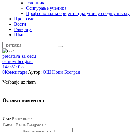
Јеловник
Осигурање ученика
Професионална оријентација-упис у средњу школу
Програми
Вести
Галерија
Школа
predstava-za-decu
os-novi-beograd
14/02/2018
0
Коментари
Аутор:
ОШ Нови Београд
Vežbanje uz ritam
Остави коментар
Име
E-mail