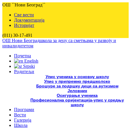
ОШ ``Нови Београд``
Све вести
Документација
Историјат
(011) 30-17-491
ОШ Нови Београд
школа за децу са сметњама у развоју и
инвалидитетом
Почетна
English
Srpski
Родитељи
Упис ученика у основну школу
Упис у припремно предшколско
Брошуре за подршку деци са аутизмом
Јеловник
Осигурање ученика
Професионална оријентација-упис у средњу
школу
Програми
Вести
Галерија
Школа