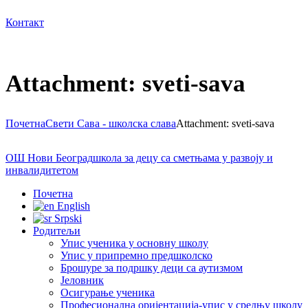
Контакт
Attachment: sveti-sava
Почетна
Свети Сава - школска слава
Attachment: sveti-sava
ОШ Нови Београд
школа за децу са сметњама у развоју и
инвалидитетом
Почетна
English
Srpski
Родитељи
Упис ученика у основну школу
Упис у припремно предшколско
Брошуре за подршку деци са аутизмом
Јеловник
Осигурање ученика
Професионална оријентација-упис у средњу школу