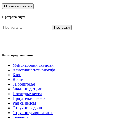
Претрага сајта
Претрага
за:
Категорије чланака
Међународни скупови
Асистивна технологија
Блог
Вести
За родитеље
Значајни датуми
Последње вести
Пријатељи школе
Рад са децом
Стручни радови
Стручно усавршавање
Терапија