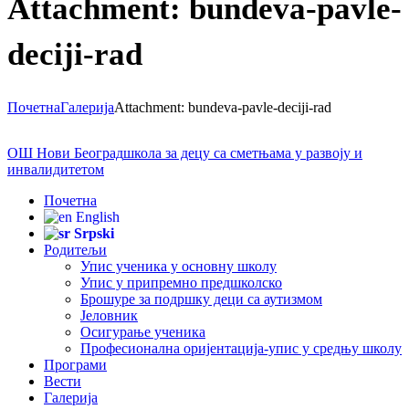
Attachment: bundeva-pavle-
deciji-rad
Почетна
Галерија
Attachment: bundeva-pavle-deciji-rad
ОШ Нови Београд
школа за децу са сметњама у развоју и
инвалидитетом
Почетна
English
Srpski
Родитељи
Упис ученика у основну школу
Упис у припремно предшколско
Брошуре за подршку деци са аутизмом
Јеловник
Осигурање ученика
Професионална оријентација-упис у средњу школу
Програми
Вести
Галерија