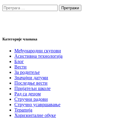
Претрага
за:
Категорије чланака
Међународни скупови
Асистивна технологија
Блог
Вести
За родитеље
Значајни датуми
Последње вести
Пријатељи школе
Рад са децом
Стручни радови
Стручно усавршавање
Терапија
Хоризонталне обуке