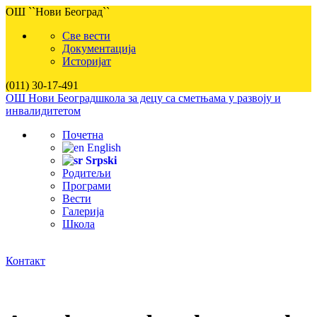
ОШ ``Нови Београд``
Све вести
Документација
Историјат
(011) 30-17-491
ОШ Нови Београд
школа за децу са сметњама у развоју и
инвалидитетом
Почетна
English
Srpski
Родитељи
Програми
Вести
Галерија
Школа
Контакт