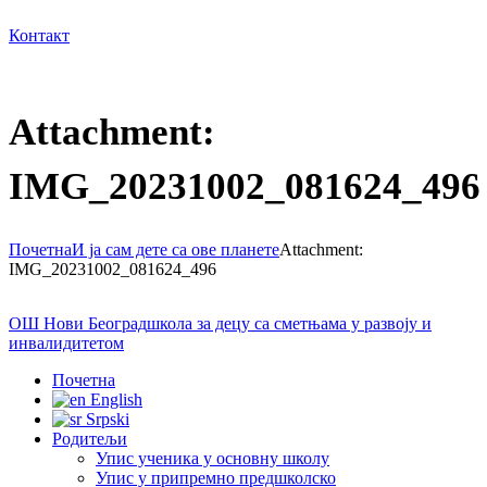
Контакт
Attachment:
IMG_20231002_081624_496
Почетна
И ја сам дете са ове планете
Attachment:
IMG_20231002_081624_496
ОШ Нови Београд
школа за децу са сметњама у развоју и
инвалидитетом
Почетна
English
Srpski
Родитељи
Упис ученика у основну школу
Упис у припремно предшколско