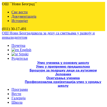
ОШ ``Нови Београд``
Све вести
Документација
Историјат
(011) 30-17-491
ОШ Нови Београд
школа за децу са сметњама у развоју и
инвалидитетом
Почетна
English
Srpski
Родитељи
Упис ученика у основну школу
Упис у припремно предшколско
Брошуре за подршку деци са аутизмом
Јеловник
Осигурање ученика
Професионална оријентација-упис у средњу
школу
Програми
Вести
Галерија
Школа