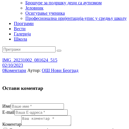
Брошуре за подршку деци са аутизмом
Јеловник
Осигурање ученика
Професионална оријентација-упис у средњу школу
Програми
Вести
Галерија
Школа
IMG_20231002_081624_515
02/10/2023
0
Коментари
Аутор:
ОШ Нови Београд
Остави коментар
Име
E-mail
Коментар