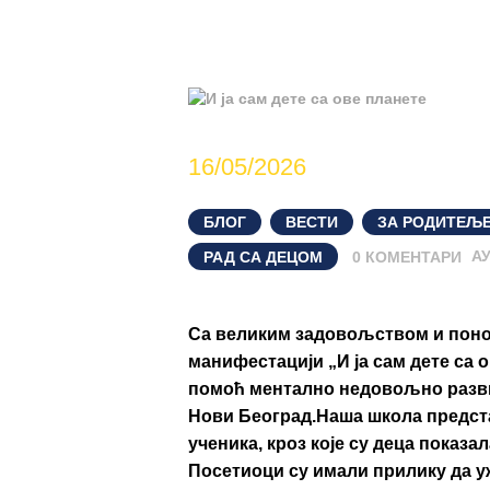
16/05/2026
БЛОГ
,
ВЕСТИ
,
ЗА РОДИТЕЉ
РАД СА ДЕЦОМ
0
КОМЕНТАРИ
АУ
Са великим задовољством и поно
манифестацији „И ја сам дете са о
помоћ ментално недовољно разви
Нови Београд.Наша школа предст
ученика, кроз које су деца показа
Посетиоци су имали прилику да 