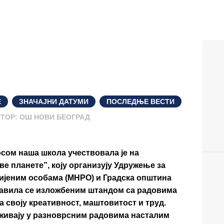
Е
,
ЗНАЧАЈНИ ДАТУМИ
,
ПОСЛЕДЊЕ ВЕСТИ
,
ТОР:
ОШ НОВИ БЕОГРАД
сом наша школа учествовала је на
ве планете”, коју организују Удружење за
јеним особама (МНРО) и Градска општина
авила се изложбеним штандом са радовима
ла своју креативност, маштовитост и труд.
уживају у разноврсним радовима насталим