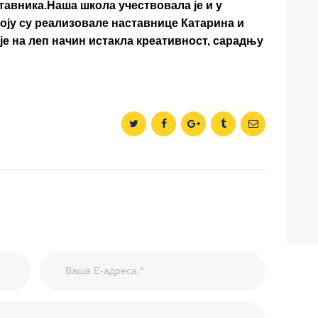
ставника.Наша школа учествовала је и у
оју су реализовале наставнице Катарина и
 је на леп начин истакла креативност, сарадњу