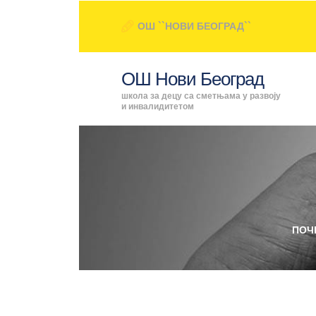
ОШ ``НОВИ БЕОГРАД``
ОШ Нови Београд
школа за децу са сметњама у развоју
и инвалидитетом
ПОЧ