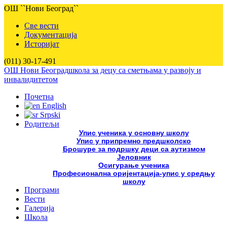
ОШ ``Нови Београд``
Све вести
Документација
Историјат
(011) 30-17-491
ОШ Нови Београд
школа за децу са сметњама у развоју и
инвалидитетом
Почетна
English
Srpski
Родитељи
Упис ученика у основну школу
Упис у припремно предшколско
Брошуре за подршку деци са аутизмом
Јеловник
Осигурање ученика
Професионална оријентација-упис у средњу
школу
Програми
Вести
Галерија
Школа