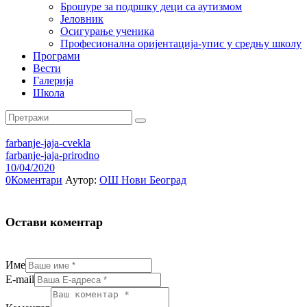
Брошуре за подршку деци са аутизмом
Јеловник
Осигурање ученика
Професионална оријентација-упис у средњу школу
Програми
Вести
Галерија
Школа
farbanje-jaja-cvekla
farbanje-jaja-prirodno
10/04/2020
0
Коментари
Аутор:
ОШ Нови Београд
Остави коментар
Име
E-mail