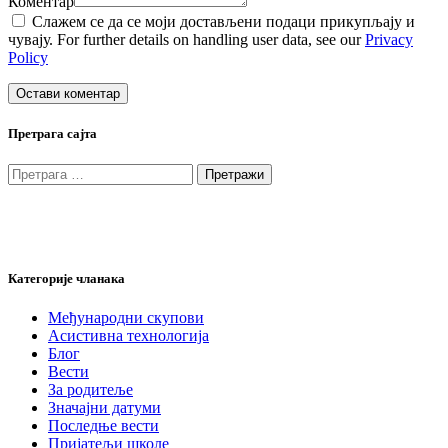
Коментар
Слажем се да се моји достављени подаци прикупљају и
чувају. For further details on handling user data, see our
Privacy
Policy
Претрага сајта
Претрага
за:
Категорије чланака
Међународни скупови
Асистивна технологија
Блог
Вести
За родитеље
Значајни датуми
Последње вести
Пријатељи школе