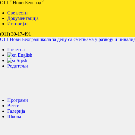
ОШ ``Нови Београд``
Све вести
Документација
Историјат
(011) 30-17-491
ОШ Нови Београд
школа за децу са сметњама у развоју и инвали
Почетна
English
Srpski
Родитељи
Програми
Вести
Галерија
Школа