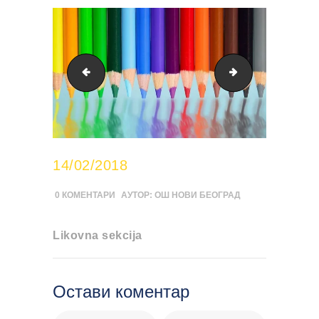
cropped-skola-novi-beograd-favicon.jpg
instrumenti
14/02/2018
0
КОМЕНТАРИ
АУТОР:
ОШ НОВИ БЕОГРАД
Likovna sekcija
Остави коментар