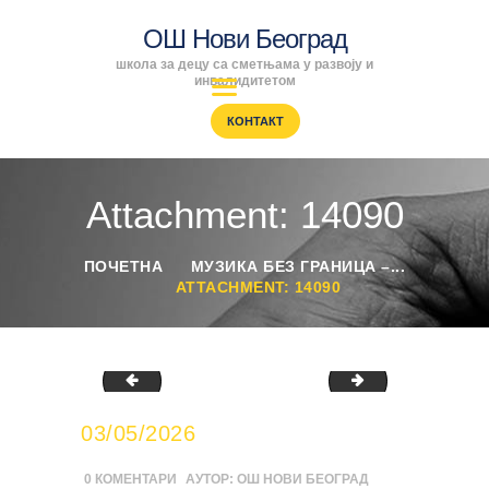
ОШ Нови Београд
школа за децу са сметњама у развоју и
ОШ Нови Београд
инвалидитетом
школа за децу са сметњама у развоју и инвалидитетом
КОНТАКТ
ПОЧЕТНА
ENGLISH
Attachment: 14090
SRPSKI
РОДИТЕЉИ
ПОЧЕТНА
МУЗИКА БЕЗ ГРАНИЦА –...
ПРОГРАМИ
ATTACHMENT: 14090
ВЕСТИ
ГАЛЕРИЈА
ШКОЛА
14092
14079
03/05/2026
0
КОМЕНТАРИ
АУТОР:
ОШ НОВИ БЕОГРАД