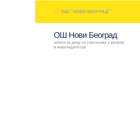
ОШ ``НОВИ БЕОГРАД``
ОШ Нови Београд
школа за децу са сметњама у развоју
и инвалидитетом
ПОЧЕТ