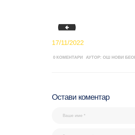
grupni-rad-dan-tolerancije
17/11/2022
0
КОМЕНТАРИ
АУТОР:
ОШ НОВИ БЕО
Остави коментар