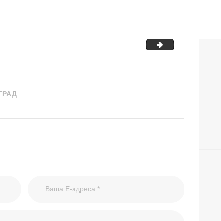
tolerancija-decij
ГРАД