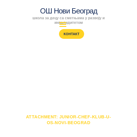
ОШ Нови Београд
школа за децу са сметњама у развоју и
ОШ Нови Београд
инвалидитетом
школа за децу са сметњама у развоју и инвалидитетом
КОНТАКТ
ПОЧЕТНА
ENGLISH
Attachment: junior-
SRPSKI
РОДИТЕЉИ
chef-klub-u-os-
ПРОГРАМИ
ВЕСТИ
novi-beograd
ГАЛЕРИЈА
ШКОЛА
ПОЧЕТНА
ОБЕЛЕЖИЛИ СМО СВЕТСКИ...
ATTACHMENT: JUNIOR-CHEF-KLUB-U-
OS-NOVI-BEOGRAD