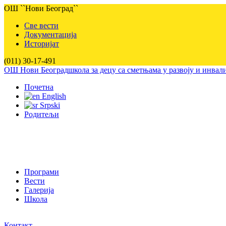
ОШ ``Нови Београд``
Све вести
Документација
Историјат
(011) 30-17-491
ОШ Нови Београд
школа за децу са сметњама у развоју и инва
Почетна
English
Srpski
Родитељи
Програми
Вести
Галерија
Школа
Контакт