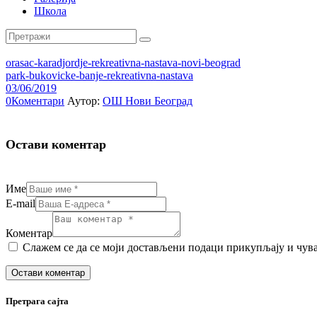
Школа
orasac-karadjordje-rekreativna-nastava-novi-beograd
park-bukovicke-banje-rekreativna-nastava
03/06/2019
0
Коментари
Аутор:
ОШ Нови Београд
Остави коментар
Име
E-mail
Коментар
Слажем се да се моји достављени подаци прикупљају и чувају. F
Претрага сајта