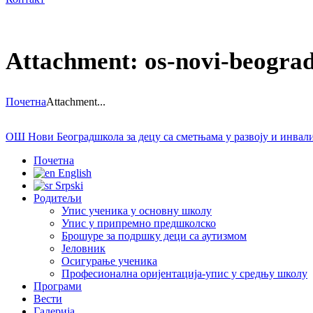
Attachment: os-novi-beograd
Почетна
Attachment...
ОШ Нови Београд
школа за децу са сметњама у развоју и инва
Почетна
English
Srpski
Родитељи
Упис ученика у основну школу
Упис у припремно предшколско
Брошуре за подршку деци са аутизмом
Јеловник
Осигурање ученика
Професионална оријентација-упис у средњу школу
Програми
Вести
Галерија