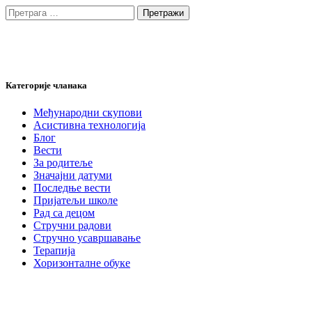
Претрага
за:
Категорије чланака
Међународни скупови
Асистивна технологија
Блог
Вести
За родитеље
Значајни датуми
Последње вести
Пријатељи школе
Рад са децом
Стручни радови
Стручно усавршавање
Терапија
Хоризонталне обуке