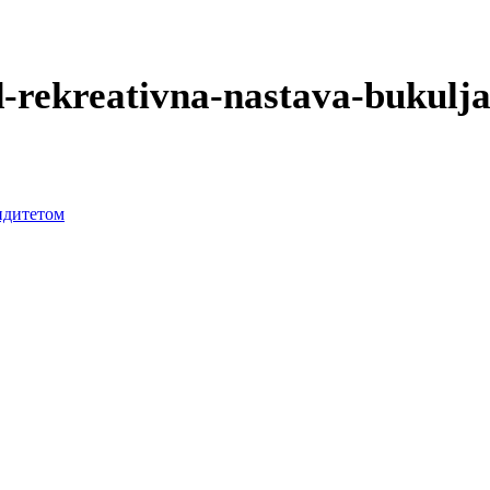
-rekreativna-nastava-bukulj
лидитетом