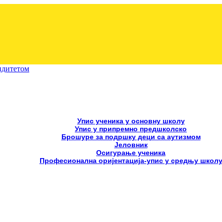
лидитетом
Упис ученика у основну школу
Упис у припремно предшколско
Брошуре за подршку деци са аутизмом
Јеловник
Осигурање ученика
Професионална оријентација-упис у средњу школ