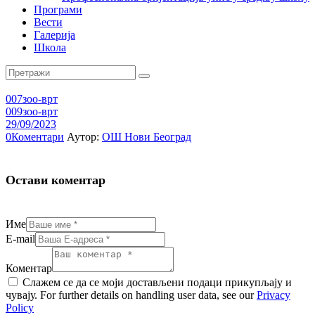
Програми
Вести
Галерија
Школа
007зоо-врт
009зоо-врт
29/09/2023
0
Коментари
Аутор:
ОШ Нови Београд
Остави коментар
Име
E-mail
Коментар
Слажем се да се моји достављени подаци прикупљају и
чувају. For further details on handling user data, see our
Privacy
Policy