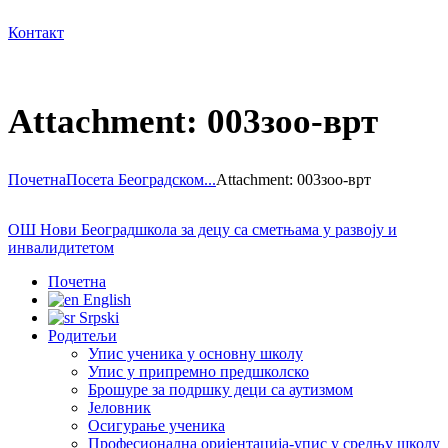
Контакт
Attachment: 003зоо-врт
Почетна
Посета Београдском...
Attachment: 003зоо-врт
ОШ Нови Београд
школа за децу са сметњама у развоју и
инвалидитетом
Почетна
English
Srpski
Родитељи
Упис ученика у основну школу
Упис у припремно предшколско
Брошуре за подршку деци са аутизмом
Јеловник
Осигурање ученика
Професионална оријентација-упис у средњу школу