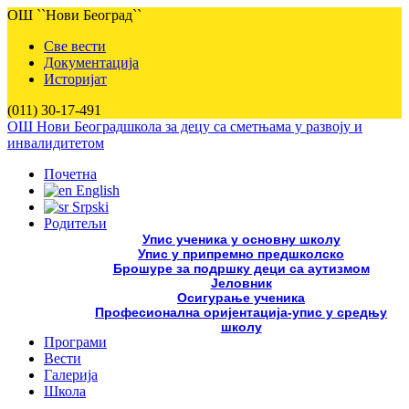
ОШ ``Нови Београд``
Све вести
Документација
Историјат
(011) 30-17-491
ОШ Нови Београд
школа за децу са сметњама у развоју и
инвалидитетом
Почетна
English
Srpski
Родитељи
Упис ученика у основну школу
Упис у припремно предшколско
Брошуре за подршку деци са аутизмом
Јеловник
Осигурање ученика
Професионална оријентација-упис у средњу
школу
Програми
Вести
Галерија
Школа