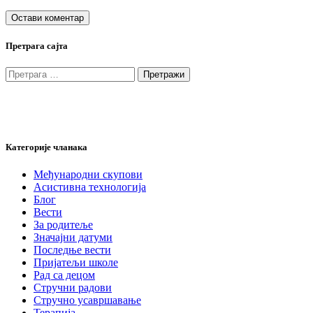
Претрага сајта
Претрага
за:
Категорије чланака
Међународни скупови
Асистивна технологија
Блог
Вести
За родитеље
Значајни датуми
Последње вести
Пријатељи школе
Рад са децом
Стручни радови
Стручно усавршавање
Терапија