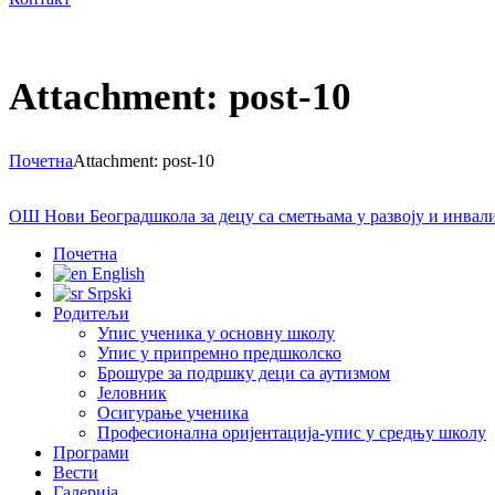
Attachment: post-10
Почетна
Attachment: post-10
ОШ Нови Београд
школа за децу са сметњама у развоју и инва
Почетна
English
Srpski
Родитељи
Упис ученика у основну школу
Упис у припремно предшколско
Брошуре за подршку деци са аутизмом
Јеловник
Осигурање ученика
Професионална оријентација-упис у средњу школу
Програми
Вести
Галерија