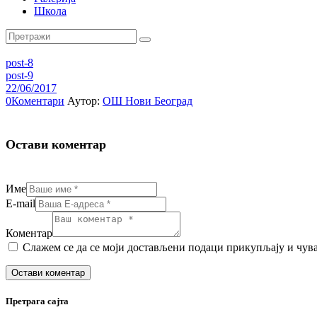
Школа
post-8
post-9
22/06/2017
0
Коментари
Аутор:
ОШ Нови Београд
Остави коментар
Име
E-mail
Коментар
Слажем се да се моји достављени подаци прикупљају и чувају. F
Претрага сајта