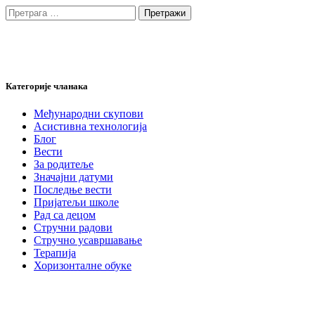
Претрага
за:
Категорије чланака
Међународни скупови
Асистивна технологија
Блог
Вести
За родитеље
Значајни датуми
Последње вести
Пријатељи школе
Рад са децом
Стручни радови
Стручно усавршавање
Терапија
Хоризонталне обуке