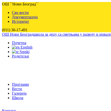
ОШ ``Нови Београд``
Све вести
Документација
Историјат
(011) 30-17-491
ОШ Нови Београд
школа за децу са сметњама у развоју и инва
Почетна
English
Srpski
Родитељи
Програми
Вести
Галерија
Школа
Контакт