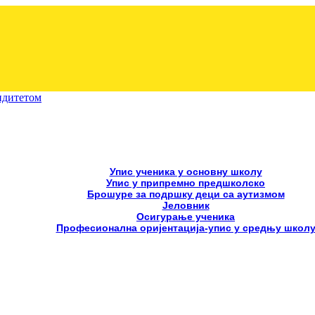
лидитетом
Упис ученика у основну школу
Упис у припремно предшколско
Брошуре за подршку деци са аутизмом
Јеловник
Осигурање ученика
Професионална оријентација-упис у средњу школ