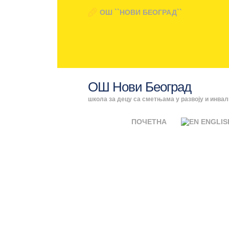
ОШ ``НОВИ БЕОГРАД``
ОШ Нови Београд
школа за децу са сметњама у развоју и инва
ПОЧЕТНА
ENGLIS
Atta
ПОЧЕТНА
ПРИЈ