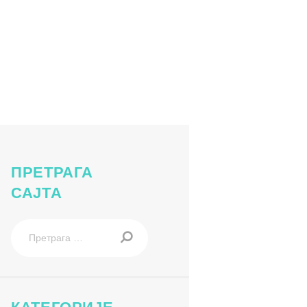
a-u-deciji-savez
ПРЕТРАГА
САЈТА
Претрага
за: