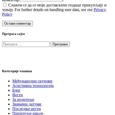
Слажем се да се моји достављени подаци прикупљају и
чувају. For further details on handling user data, see our
Privacy
Policy
Претрага сајта
Претрага
за:
Категорије чланака
Међународни скупови
Асистивна технологија
Блог
Вести
За родитеље
Значајни датуми
Последње вести
Пријатељи школе