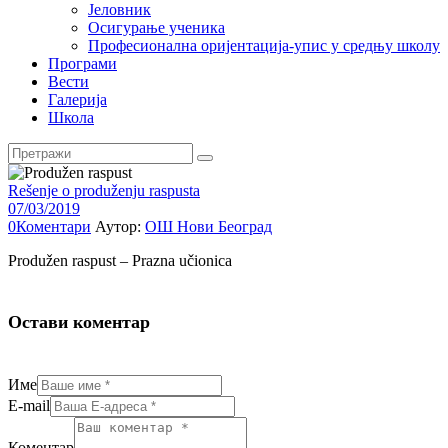
Јеловник
Осигурање ученика
Професионална оријентација-упис у средњу школу
Програми
Вести
Галерија
Школа
Rešenje o produženju raspusta
07/03/2019
0
Коментари
Аутор:
ОШ Нови Београд
Produžen raspust – Prazna učionica
Остави коментар
Име
E-mail
Коментар