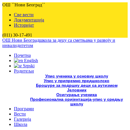
ОШ ``Нови Београд``
Све вести
Документација
Историјат
(011) 30-17-491
ОШ Нови Београд
школа за децу са сметњама у развоју и
инвалидитетом
Почетна
English
Srpski
Родитељи
Упис ученика у основну школу
Упис у припремно предшколско
Брошуре за подршку деци са аутизмом
Јеловник
Осигурање ученика
Професионална оријентација-упис у средњу
школу
Програми
Вести
Галерија
Школа