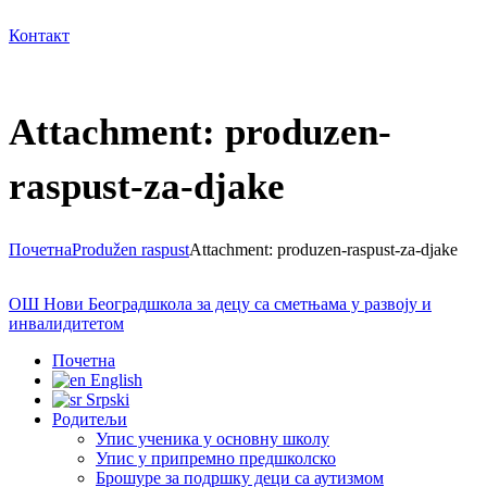
Контакт
Attachment: produzen-
raspust-za-djake
Почетна
Produžen raspust
Attachment: produzen-raspust-za-djake
ОШ Нови Београд
школа за децу са сметњама у развоју и
инвалидитетом
Почетна
English
Srpski
Родитељи
Упис ученика у основну школу
Упис у припремно предшколско
Брошуре за подршку деци са аутизмом