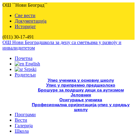
ОШ ``Нови Београд``
Све вести
Документација
Историјат
(011) 30-17-491
ОШ Нови Београд
школа за децу са сметњама у развоју и
инвалидитетом
Почетна
English
Srpski
Родитељи
Упис ученика у основну школу
Упис у припремно предшколско
Брошуре за подршку деци са аутизмом
Јеловник
Осигурање ученика
Професионална оријентација-упис у средњу
школу
Програми
Вести
Галерија
Школа