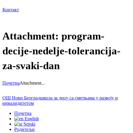
Контакт
Attachment: program-
decije-nedelje-tolerancija-
za-svaki-dan
Почетна
Attachment...
ОШ Нови Београд
школа за децу са сметњама у развоју и
инвалидитетом
Почетна
English
Srpski
Родитељи