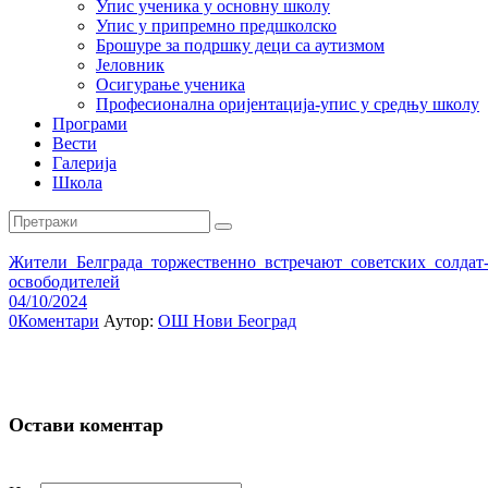
Упис ученика у основну школу
Упис у припремно предшколско
Брошуре за подршку деци са аутизмом
Јеловник
Осигурање ученика
Професионална оријентација-упис у средњу школу
Програми
Вести
Галерија
Школа
Жители_Белграда_торжественно_встречают_советских_солдат
освободителей
04/10/2024
0
Коментари
Аутор:
ОШ Нови Београд
Остави коментар