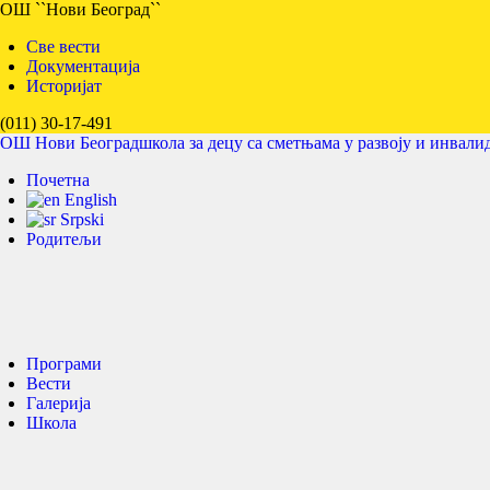
ОШ ``Нови Београд``
Све вести
Документација
Историјат
(011) 30-17-491
ОШ Нови Београд
школа за децу са сметњама у развоју и инвали
Почетна
English
Srpski
Родитељи
Програми
Вести
Галерија
Школа