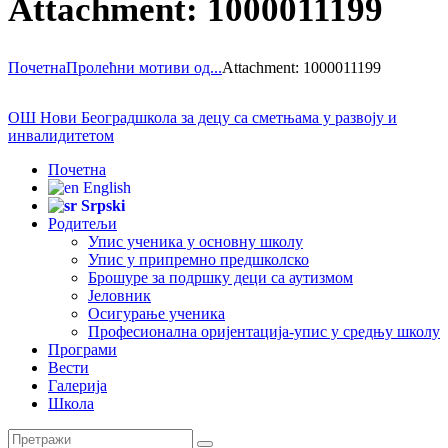
Attachment: 1000011199
Почетна
Пролећни мотиви од...
Attachment: 1000011199
ОШ Нови Београд
школа за децу са сметњама у развоју и
инвалидитетом
Почетна
English
Srpski
Родитељи
Упис ученика у основну школу
Упис у припремно предшколско
Брошуре за подршку деци са аутизмом
Јеловник
Осигурање ученика
Професионална оријентација-упис у средњу школу
Програми
Вести
Галерија
Школа