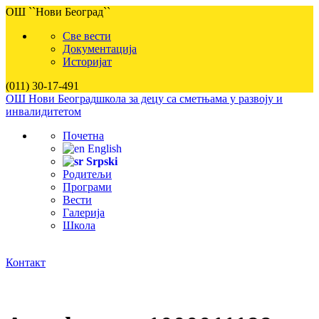
ОШ ``Нови Београд``
Све вести
Документација
Историјат
(011) 30-17-491
ОШ Нови Београд
школа за децу са сметњама у развоју и
инвалидитетом
Почетна
English
Srpski
Родитељи
Програми
Вести
Галерија
Школа
Контакт