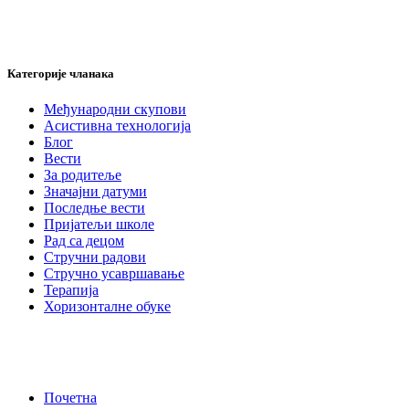
Категорије чланака
Међународни скупови
Асистивна технологија
Блог
Вести
За родитеље
Значајни датуми
Последње вести
Пријатељи школе
Рад са децом
Стручни радови
Стручно усавршавање
Терапија
Хоризонталне обуке
Почетна