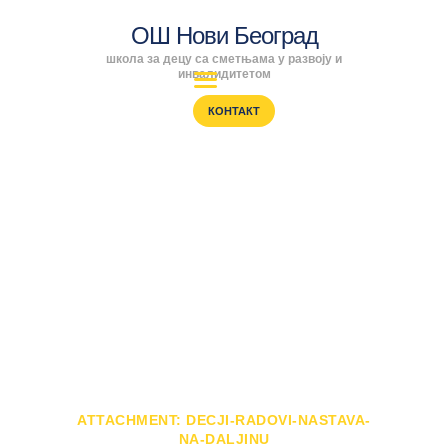
ОШ Нови Београд
школа за децу са сметњама у развоју и
ОШ Нови Београд
инвалидитетом
школа за децу са сметњама у развоју и инвалидитетом
КОНТАКТ
ПОЧЕТНА
ENGLISH
Attachment: decji-
SRPSKI
РОДИТЕЉИ
radovi-nastava-na-
ПРОГРАМИ
ВЕСТИ
daljinu
ГАЛЕРИЈА
ШКОЛА
ПОЧЕТНА
PRVI RADOVI NAŠIH UČENIKA - NASTAVA
NA DALJINU
ATTACHMENT: DECJI-RADOVI-NASTAVA-
NA-DALJINU