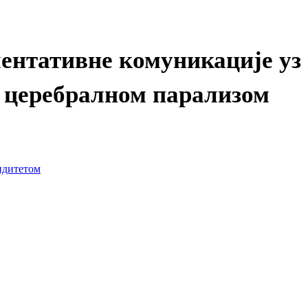
ментативне комуникације уз
а церебралном парализом
лидитетом