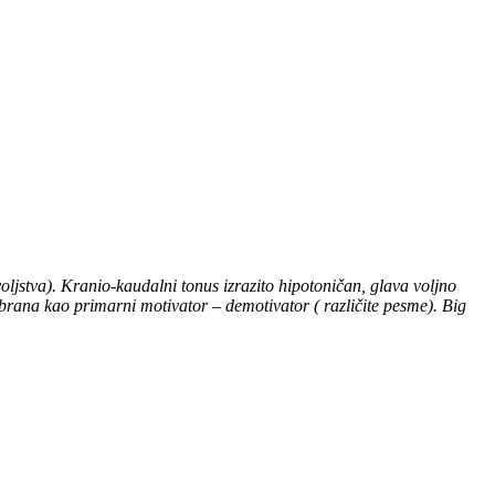
oljstva). Kranio-kaudalni tonus izrazito hipotoničan, glava voljno
brana kao primarni motivator – demotivator ( različite pesme). Big