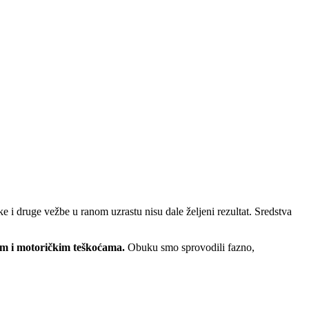
e i druge vežbe u ranom uzrastu nisu dale željeni rezultat. Sredstva
im i motoričkim teškoćama.
Obuku smo sprovodili fazno,