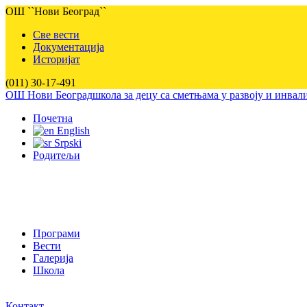
ОШ ``Нови Београд``
Све вести
Документација
Историјат
(011) 30-17-491
ОШ Нови Београд
школа за децу са сметњама у развоју и инва
Почетна
English
Srpski
Родитељи
Програми
Вести
Галерија
Школа
Контакт