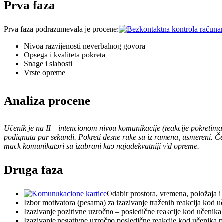
Prva faza
Prva faza podrazumevala je procene:
Nivoa razvijenosti neverbalnog govora
Opsega i kvaliteta pokreta
Snage i slabosti
Vrste opreme
Analiza procene
Učenik je na II – intencionom nivou komunikacije (reakcije pokretima 
podignuta par sekundi. Pokreti desne ruke su iz ramena, usmereni. Če
mack komunikatori su izabrani kao najadekvatniji vid opreme.
Druga faza
Odabir prostora, vremena, položaja 
Izbor motivatora (pesama) za izazivanje traženih reakcija kod u
Izazivanje pozitivne uzročno – posledične reakcije kod učenika 
Izazivanje negativne uzročno posledične reakcije kod učenika pr