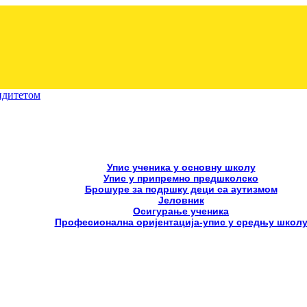
лидитетом
Упис ученика у основну школу
Упис у припремно предшколско
Брошуре за подршку деци са аутизмом
Јеловник
Осигурање ученика
Професионална оријентација-упис у средњу школ