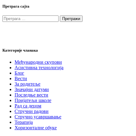
Претрага сајта
Претрага
за:
Категорије чланака
Међународни скупови
Асистивна технологија
Блог
Вести
За родитеље
Значајни датуми
Последње вести
Пријатељи школе
Рад са децом
Стручни радови
Стручно усавршавање
Терапија
Хоризонталне обуке