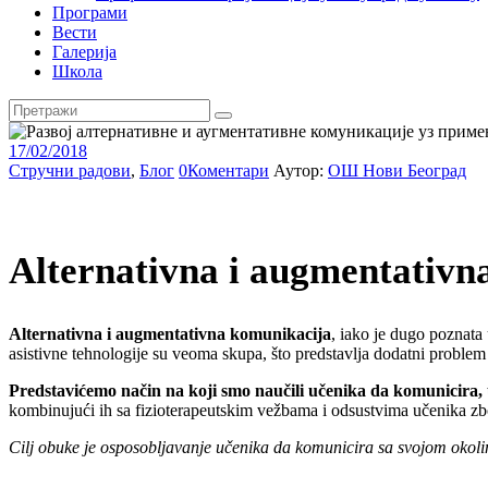
Програми
Вести
Галерија
Школа
17/02/2018
Стручни радови
,
Блог
0
Коментари
Аутор:
ОШ Нови Београд
Alternativna i augmentativn
Alternativna i augmentativna komunikacija
, iako je dugo poznata
asistivne tehnologije su veoma skupa, što predstavlja dodatni problem
Predstavićemo način na koji smo naučili učenika da komunicira,
kombinujući ih sa fizioterapeutskim vežbama i odsustvima učenika zb
Cilj obuke je osposobljavanje učenika da komunicira sa svojom okol