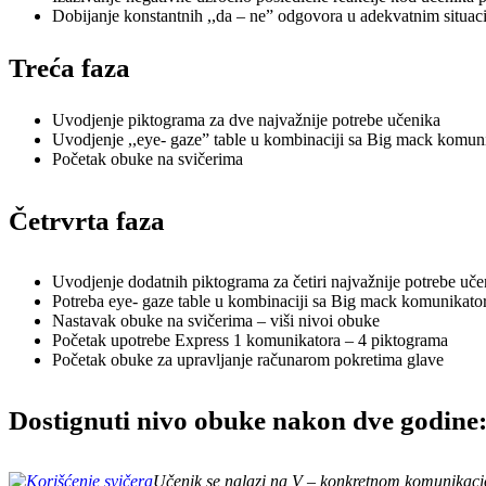
Dobijanje konstantnih ,,da – ne” odgovora u adekvatnim situac
Treća faza
Uvodjenje piktograma za dve najvažnije potrebe učenika
Uvodjenje ,,eye- gaze” table u kombinaciji sa Big mack komun
Početak obuke na svičerima
Četrvrta faza
Uvodjenje dodatnih piktograma za četiri najvažnije potrebe uče
Potreba eye- gaze table u kombinaciji sa Big mack komunikato
Nastavak obuke na svičerima – viši nivoi obuke
Početak upotrebe Express 1 komunikatora – 4 piktograma
Početak obuke za upravljanje računarom pokretima glave
Dostignuti nivo obuke nakon dve godine
Učenik se nalazi na V – konkretnom komunikaci