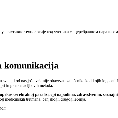
a komunikacija
 u svetu, kod nas još uvek nije obavezna za učenike kod kojih logopedsk
 pri implementaciji ovih metoda.
 uprkos cerebralnoj paralizi, epi napadima, zdravstvenim, saznajn
og medicinskih tretmana, banjskog i drugog lečenja.
inom.