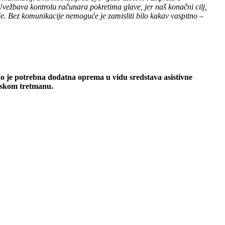
ežbava kontrolu računara pokretima glave, jer naš konačni cilj,
je. Bez komunikacije nemoguće je zamisliti bilo kakav vaspitno –
ko je potrebna dodatna oprema u vidu sredstava asistivne
edskom tretmanu.