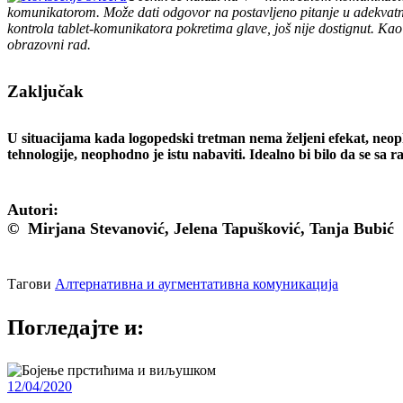
komunikatorom. Može dati odgovor na postavljeno pitanje u adekvatni
kontrola tablet-komunikatora pokretima glave, još nije dostignut. Kao
obrazovni rad.
Zaključak
U situacijama kada logopedski tretman nema željeni efekat, neop
tehnologije, neophodno je istu nabaviti. Idealno bi bilo da se 
Autori:
© Mirjana Stevanović, Jelena Tapušković, Tanja Bubić
Тагови
Алтернативна и аугментативна комуникација
Погледајте и:
12/04/2020