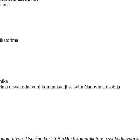
ijama
ikatorima
nika
rima u svakodnevnoj komunikaciji sa svim članovima osoblja
:
onom nivou. Uspešno koristi BigMack komunikatore u svakodnevnoj kom