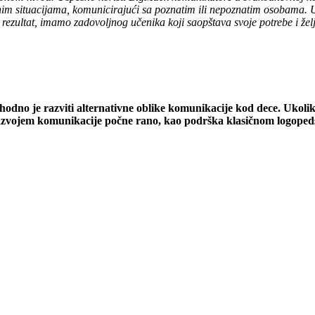
m situacijama, komunicirajući sa poznatim ili nepoznatim osobama. Uv
 rezultat, imamo zadovoljnog učenika koji saopštava svoje potrebe i žel
hodno je razviti alternativne oblike komunikacije kod dece. Ukoli
sa razvojem komunikacije počne rano, kao podrška klasičnom logop