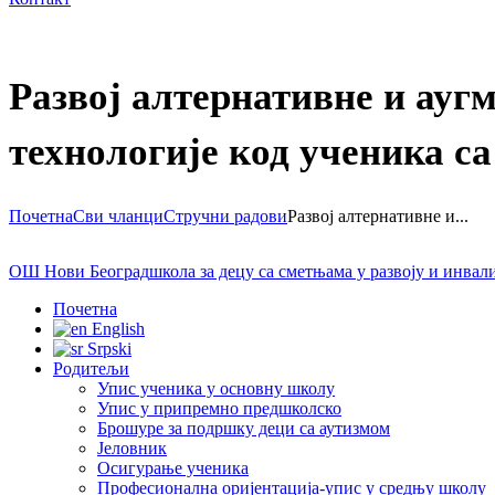
Развој алтернативне и ауг
технологије код ученика с
Почетна
Сви чланци
Стручни радови
Развој алтернативне и...
ОШ Нови Београд
школа за децу са сметњама у развоју и инва
Почетна
English
Srpski
Родитељи
Упис ученика у основну школу
Упис у припремно предшколско
Брошуре за подршку деци са аутизмом
Јеловник
Осигурање ученика
Професионална оријентација-упис у средњу школу