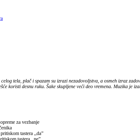
celog tela, plač i spazam su izrazi nezadovoljstva, a osmeh izraz zadov
šće koristi desnu ruku. Šake skupljene veći deo vremena. Muzika je iza
i opreme za vezbanje
čenika
pritiskom tastera ,,da”
itiskom tastera ,,ne”