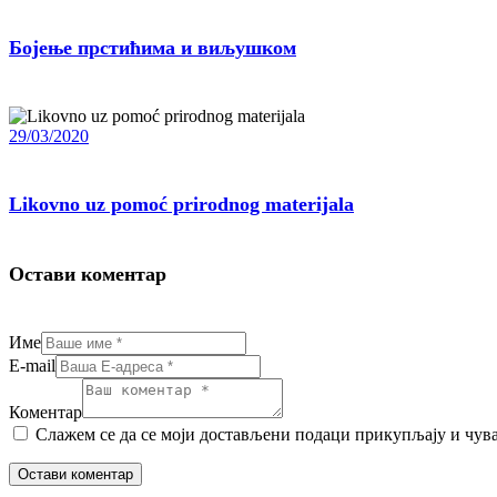
Бојење прстићима и виљушком
29/03/2020
Likovno uz pomoć prirodnog materijala
Остави коментар
Име
E-mail
Коментар
Слажем се да се моји достављени подаци прикупљају и чувају. F