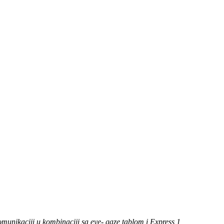
unikaciji u kombinaciji sa eye- gaze tablom i Express 1