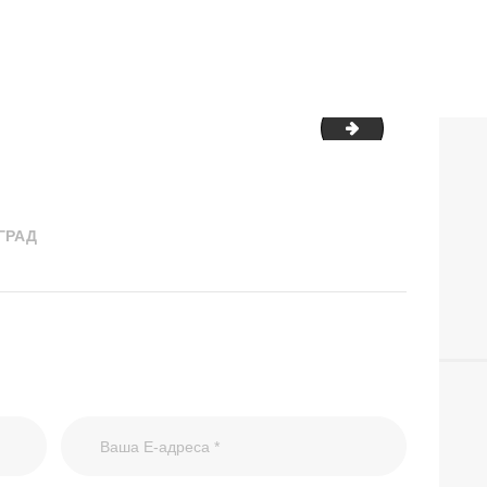
 Užina bez napitka NBG_page-0002
Jelovnici 25.05
ГРАД