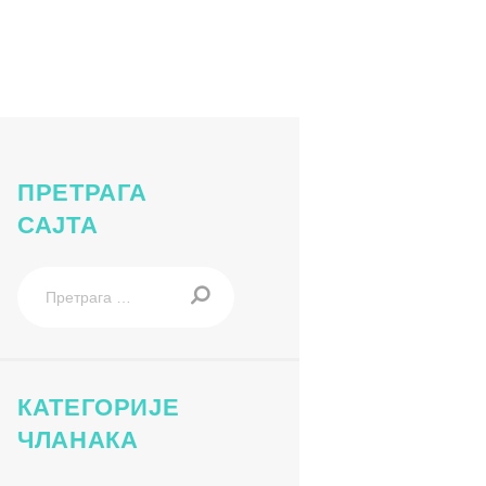
.2026.-12.06.2026. Užina bez napitka NBG_page-0001
ПРЕТРАГА
САЈТА
Претрага
за:
КАТЕГОРИЈЕ
ЧЛАНАКА