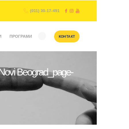
(011) 30-17-491
И
ПРОГРАМИ
КОНТАКТ
k Novi Beograd_page-