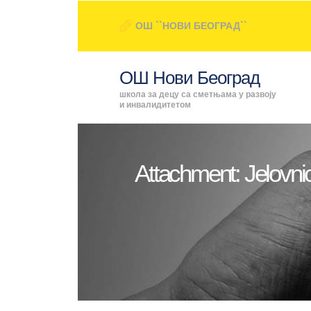
ОШ ``НОВИ БЕОГРАД``
ОШ Нови Београд
школа за децу са сметњама у развоју
и инвалидитетом
Attachment: Jelovni