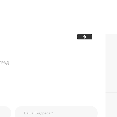
-Ručak Novi Beograd_page-0002
Jelovnici 27.04
ГРАД