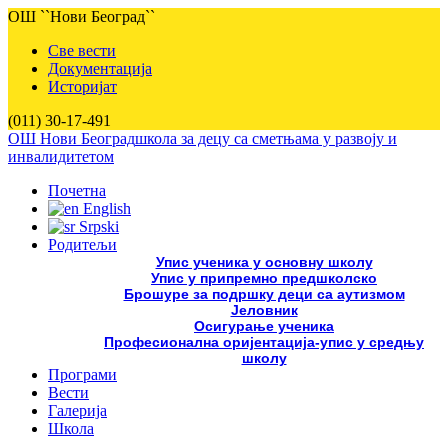
ОШ ``Нови Београд``
Све вести
Документација
Историјат
(011) 30-17-491
ОШ Нови Београд
школа за децу са сметњама у развоју и
инвалидитетом
Почетна
English
Srpski
Родитељи
Упис ученика у основну школу
Упис у припремно предшколско
Брошуре за подршку деци са аутизмом
Јеловник
Осигурање ученика
Професионална оријентација-упис у средњу
школу
Програми
Вести
Галерија
Школа