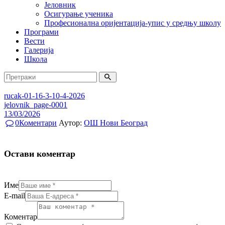
Јеловник
Осигурање ученика
Професионална оријентација-упис у средњу школу
Програми
Вести
Галерија
Школа
rucak-01-16-3-10-4-2026
jelovnik_page-0001
13/03/2026
0
Коментари
Аутор:
ОШ Нови Београд
Остави коментар
Име
E-mail
Коментар