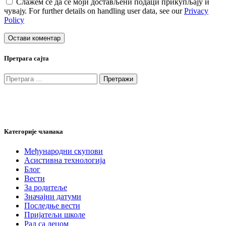
Слажем се да се моји достављени подаци прикупљају и
чувају. For further details on handling user data, see our
Privacy
Policy
Претрага сајта
Претрага
за:
Категорије чланака
Међународни скупови
Асистивна технологија
Блог
Вести
За родитеље
Значајни датуми
Последње вести
Пријатељи школе
Рад са децом