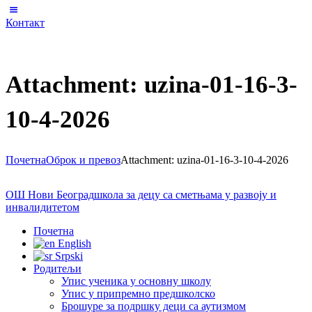
Контакт
Attachment: uzina-01-16-3-
10-4-2026
Почетна
Оброк и превоз
Attachment: uzina-01-16-3-10-4-2026
ОШ Нови Београд
школа за децу са сметњама у развоју и
инвалидитетом
Почетна
English
Srpski
Родитељи
Упис ученика у основну школу
Упис у припремно предшколско
Брошуре за подршку деци са аутизмом