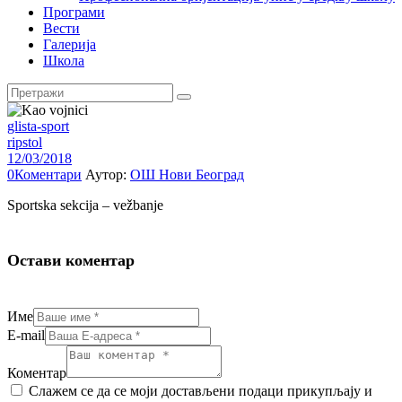
Програми
Вести
Галерија
Школа
glista-sport
ripstol
12/03/2018
0
Коментари
Аутор:
ОШ Нови Београд
Sportska sekcija – vežbanje
Остави коментар
Име
E-mail
Коментар
Слажем се да се моји достављени подаци прикупљају и