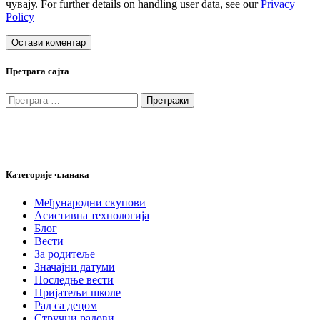
чувају. For further details on handling user data, see our
Privacy
Policy
Претрага сајта
Претрага
за:
Категорије чланака
Међународни скупови
Асистивна технологија
Блог
Вести
За родитеље
Значајни датуми
Последње вести
Пријатељи школе
Рад са децом
Стручни радови