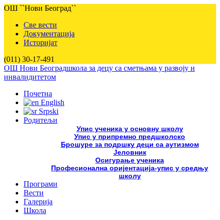
ОШ ``Нови Београд``
Све вести
Документација
Историјат
(011) 30-17-491
ОШ Нови Београд
школа за децу са сметњама у развоју и
инвалидитетом
Почетна
English
Srpski
Родитељи
Упис ученика у основну школу
Упис у припремно предшколско
Брошуре за подршку деци са аутизмом
Јеловник
Осигурање ученика
Професионална оријентација-упис у средњу
школу
Програми
Вести
Галерија
Школа