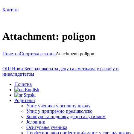
Контакт
Attachment: poligon
Почетна
Спортска секција
Attachment: poligon
ОШ Нови Београд
школа за децу са сметњама у развоју и
инвалидитетом
Почетна
English
Srpski
Родитељи
Упис ученика у основну школу
Упис у припремно предшколско
Брошуре за подршку деци са аутизмом
Јеловник
Осигурање ученика
Професионална оријентација-упис у средњу школу