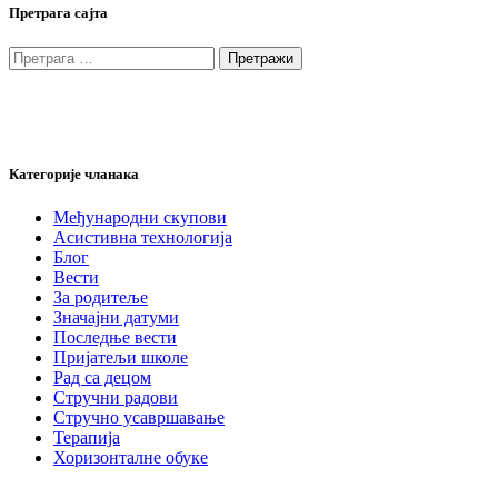
Претрага сајта
Претрага
за:
Категорије чланака
Међународни скупови
Асистивна технологија
Блог
Вести
За родитеље
Значајни датуми
Последње вести
Пријатељи школе
Рад са децом
Стручни радови
Стручно усавршавање
Терапија
Хоризонталне обуке