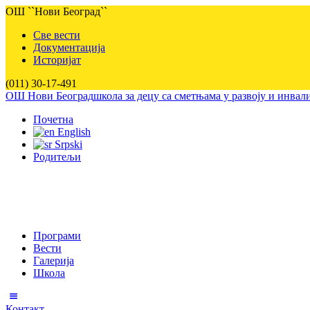
ОШ ``Нови Београд``
Све вести
Документација
Историјат
(011) 30-17-491
ОШ Нови Београд
школа за децу са сметњама у развоју и инва
Почетна
English
Srpski
Родитељи
Програми
Вести
Галерија
Школа
Контакт