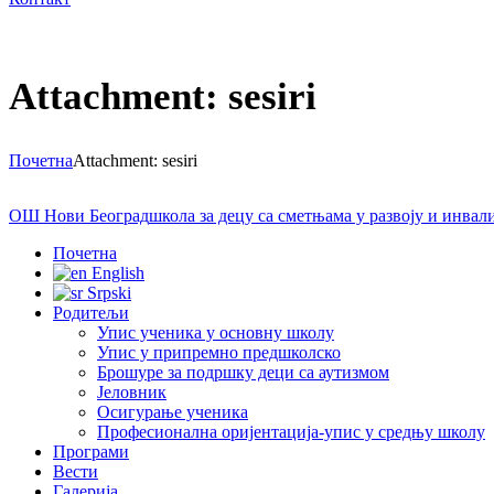
Attachment: sesiri
Почетна
Attachment: sesiri
ОШ Нови Београд
школа за децу са сметњама у развоју и инва
Почетна
English
Srpski
Родитељи
Упис ученика у основну школу
Упис у припремно предшколско
Брошуре за подршку деци са аутизмом
Јеловник
Осигурање ученика
Професионална оријентација-упис у средњу школу
Програми
Вести
Галерија