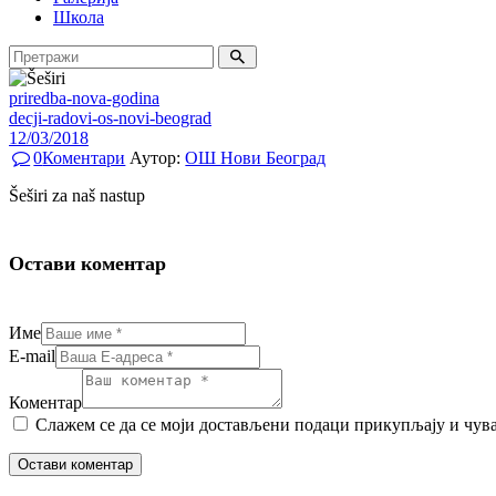
Школа
priredba-nova-godina
decji-radovi-os-novi-beograd
12/03/2018
0
Коментари
Аутор:
ОШ Нови Београд
Šeširi za naš nastup
Остави коментар
Име
E-mail
Коментар
Слажем се да се моји достављени подаци прикупљају и чувају. F