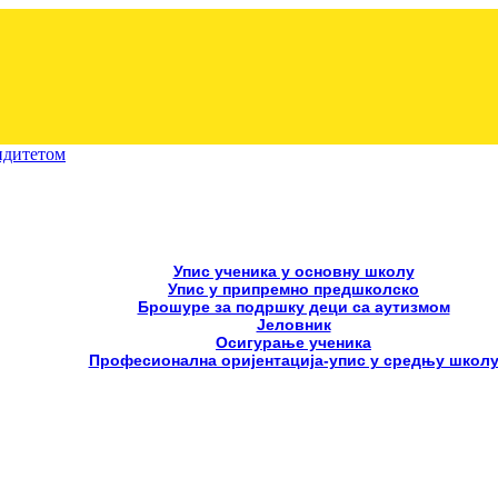
лидитетом
Упис ученика у основну школу
Упис у припремно предшколско
Брошуре за подршку деци са аутизмом
Јеловник
Осигурање ученика
Професионална оријентација-упис у средњу школ