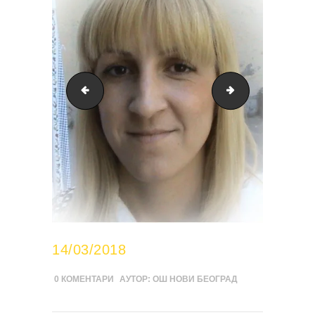
sanja-mogorovic
slavica-roksand
14/03/2018
0
КОМЕНТАРИ
АУТОР:
ОШ НОВИ БЕОГРАД