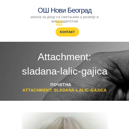
ОШ Нови Београд
школа за децу са сметњама у развоју и
ОШ Нови Београд
инвалидитетом
школа за децу са сметњама у развоју и инвалидитетом
КОНТАКТ
ПОЧЕТНА
ENGLISH
Attachment:
SRPSKI
РОДИТЕЉИ
sladana-lalic-gajica
ПРОГРАМИ
ВЕСТИ
ПОЧЕТНА
ГАЛЕРИЈА
ATTACHMENT: SLADANA-LALIC-GAJICA
ШКОЛА