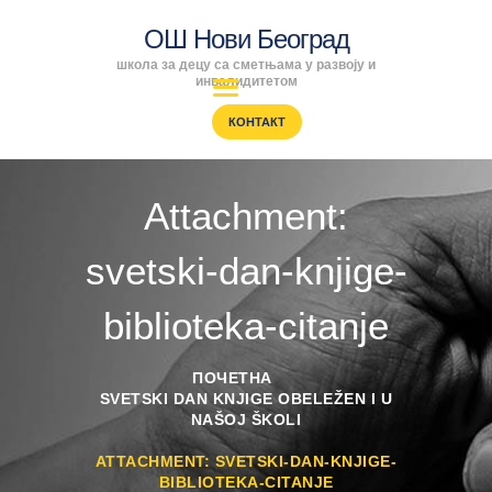
ОШ Нови Београд
школа за децу са сметњама у развоју и
ОШ Нови Београд
инвалидитетом
школа за децу са сметњама у развоју и инвалидитетом
КОНТАКТ
ПОЧЕТНА
ENGLISH
Attachment:
SRPSKI
РОДИТЕЉИ
svetski-dan-knjige-
ПРОГРАМИ
ВЕСТИ
biblioteka-citanje
ГАЛЕРИЈА
ШКОЛА
ПОЧЕТНА
SVETSKI DAN KNJIGE OBELEŽEN I U
NAŠOJ ŠKOLI
ATTACHMENT: SVETSKI-DAN-KNJIGE-
BIBLIOTEKA-CITANJE