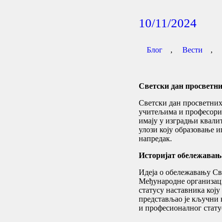
10/11/2024
Блог
,
Вести
,
Светски дан просветни
Светски дан просветних 
учитељима и професорим
имају у изградњи квали
улози коју образовање 
напредак.
Историјат обележавањ
Идеја о обележавању Св
Међународне организациј
статусу наставника коју
представљао је кључни 
и професионалног стату