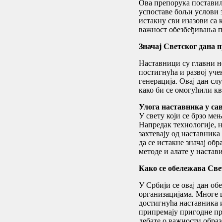
Ова препорука поставил
успоставе бољи услови з
истакну сви изазови са 
важност обезбеђивања п
Значај Светског дана 
Наставници су главни н
постигнућа и развој уче
генерација. Овај дан сл
како би се омогућили к
Улога наставника у са
У свету који се брзо м
Напредак технологије, 
захтевају од наставника
да се истакне значај об
методе и алате у настави
Како се обележава Све
У Србији се овај дан о
организацијама. Многе 
достигнућа наставника 
припремају пригодне про
дебате о важности обра