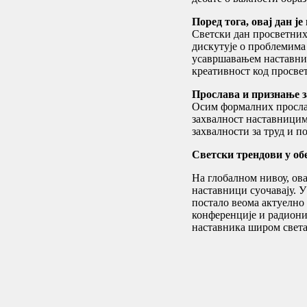
Поред тога, овај дан ј
Светски дан просветних 
дискутује о проблемима 
усавршавањем наставник
креативност код просве
Прослава и признање з
Осим формалних прослав
захвалност наставницим
захвалности за труд и п
Светски трендови у о
На глобалном нивоу, ова
наставници суочавају. У
постало веома актуелно
конференције и радиони
наставника широм света