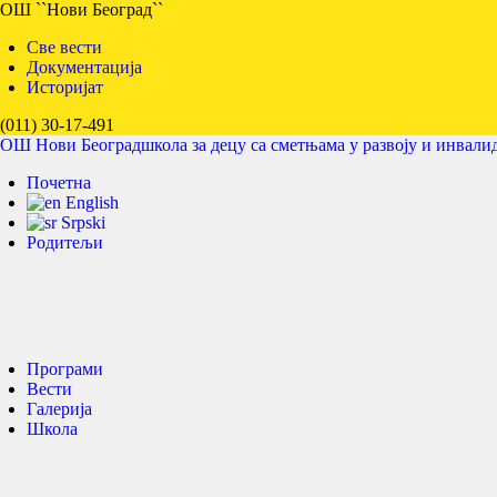
ОШ ``Нови Београд``
Све вести
Документација
Историјат
(011) 30-17-491
ОШ Нови Београд
школа за децу са сметњама у развоју и инвали
Почетна
English
Srpski
Родитељи
Програми
Вести
Галерија
Школа