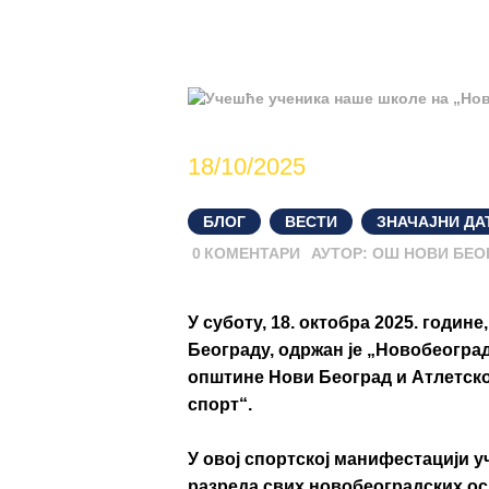
18/10/2025
БЛОГ
,
ВЕСТИ
,
ЗНАЧАЈНИ ДА
0
КОМЕНТАРИ
АУТОР:
ОШ НОВИ БЕО
У суботу,
18. октобра 2025. године
Београду, одржан је
„Новобеоград
општине Нови Београд
и
Атлетско
спорт“
.
У овој спортској манифестацији у
разреда свих новобеоградских о