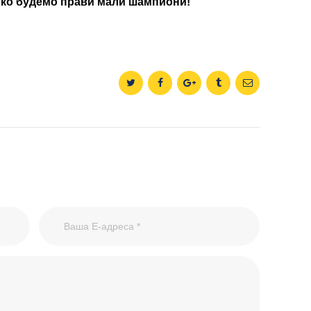
тко будемо
прави мали шампиони!