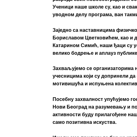
Ученици наше школе су, као и сва
уводном делу програма
, ван такм
Заједно са наставницима физичк
Бориславом Цветковићем
, као и
Катарином Симић
, наши ђаци су
велико бодрење и аплауз публике
Захваљујемо се организаторима н
учесницима који су допринели да
мотивишућа и испуњена колекти
Посебну захвалност
упућујемо г
Нови Београд на разумевању и под
активности буду прилагођене наш
само позитивна искуства
.