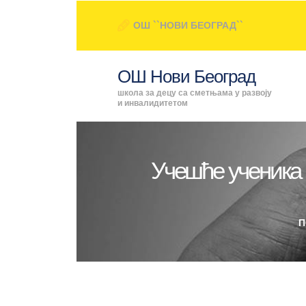
ОШ ``НОВИ БЕОГРАД``
ОШ Нови Београд
школа за децу са сметњама у развоју
и инвалидитетом
Учешће ученика 
П