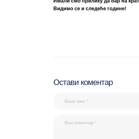
Имали смо прилику да бар на кра
Видимо се и следеће године!
Остави коментар