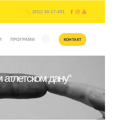
(011) 30-17-491
И
ПРОГРАМИ
КОНТАКТ
 атлетском дану“
..