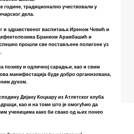
ке године,
традиционално учествовали у
ичарског дела.
ог и здравственог васпитања
Иреном Човић
и
 дефектолозима
Бранком Арамбашић
и
 успешно прошли све постављене полигоне уз
.
а позиву и одличној сарадњи, као и свим
 ова манифестација буде
добро организована,
вним духом
.
осподину
Дејану Коцкару
из Атлетског клуба
ршци, као и на томе што је омогућио да
им ученицима како би свако од њих понео