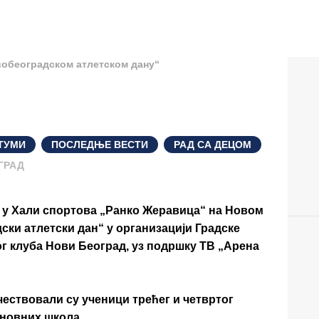
ТУМИ
,
ПОСЛЕДЊЕ ВЕСТИ
,
РАД СА ДЕЦОМ
ГРАД
, у
Хали спортова „Ранко Жеравица“
на Новом
ски атлетски дан“
у организацији
Градске
г клуба Нови Београд
, уз подршку
ТВ „Арена
чествовали су ученици трећег и четвртог
сновних школа.