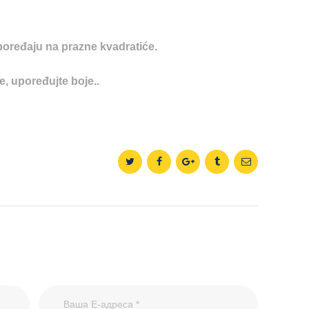
poređaju na prazne kvadratiće.
, upoređujte boje..