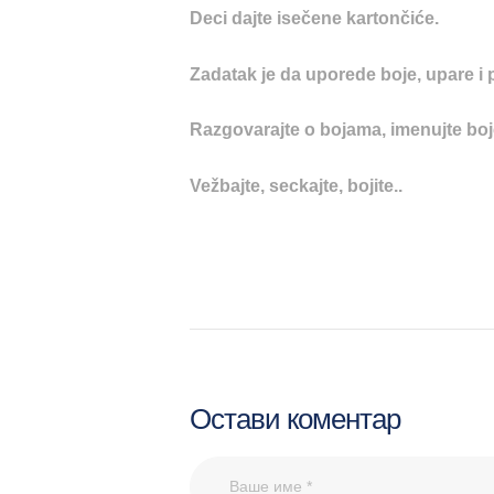
Deci dajte isečene kartončiće.
Zadatak je da uporede boje, upare i 
Razgovarajte o bojama, imenujte boje
Vežbajte, seckajte, bojite..
Остави коментар