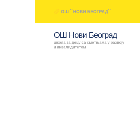
ОШ ``НОВИ БЕОГРАД``
ОШ Нови Београд
школа за децу са сметњама у развоју
и инвалидитетом
ПОЧЕ