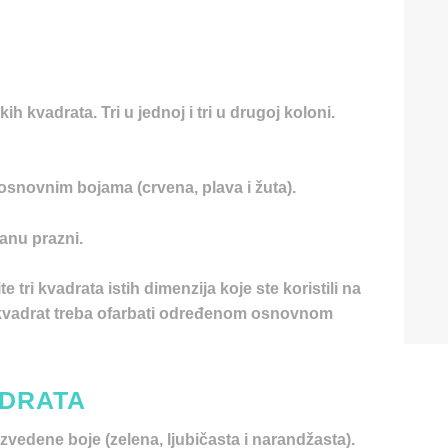
h kvadrata. Tri u jednoj i tri u drugoj koloni.
 osnovnim bojama (crvena, plava i žuta).
tanu prazni.
e tri kvadrata istih dimenzija koje ste koristili na
 kvadrat treba ofarbati određenom osnovnom
ADRATA
izvedene boje (zelena, ljubičasta i narandžasta).