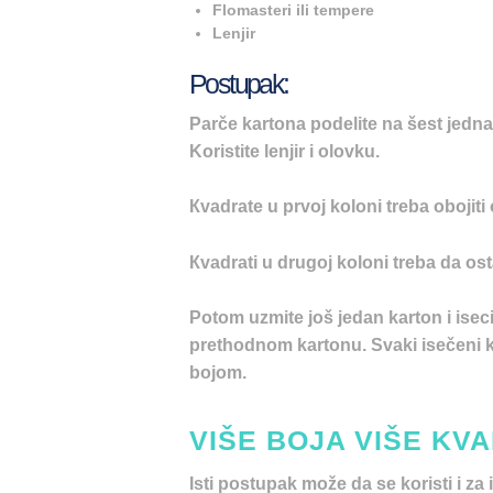
Flomasteri ili tempere
Lenjir
Postupak:
Parče kartona podelite na šest jednaki
Koristite lenjir i olovku.
Кvadrate u prvoj koloni treba obojiti
Кvadrati u drugoj koloni treba da os
Potom uzmite još jedan karton i isecit
prethodnom kartonu. Svaki isečeni
bojom.
VIŠE BOJA VIŠE KV
Isti postupak može da se koristi i za 