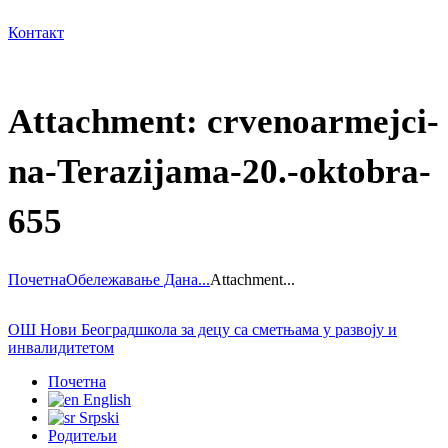
Контакт
Attachment: crvenoarmejci-
na-Terazijama-20.-oktobra-
655
Почетна
Обележавање Дана...
Attachment...
ОШ Нови Београд
школа за децу са сметњама у развоју и
инвалидитетом
Почетна
English
Srpski
Родитељи