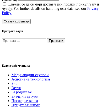
Слажем се да се моји достављени подаци прикупљају и
чувају. For further details on handling user data, see our
Privacy
Policy
Претрага сајта
Претрага
за:
Категорије чланака
Међународни скупови
Асистивна технологија
Блог
Вести
За родитеље
Значајни датуми
Последње вести
Пријатељи школе