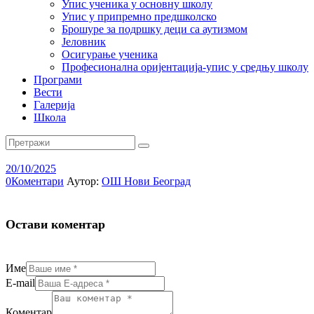
Упис ученика у основну школу
Упис у припремно предшколско
Брошуре за подршку деци са аутизмом
Јеловник
Осигурање ученика
Професионална оријентација-упис у средњу школу
Програми
Вести
Галерија
Школа
20/10/2025
0
Коментари
Аутор:
ОШ Нови Београд
Остави коментар
Име
E-mail
Коментар