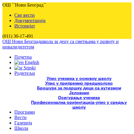
ОШ ``Нови Београд``
Све вести
Документација
Историјат
(011) 30-17-491
ОШ Нови Београд
школа за децу са сметњама у развоју и
инвалидитетом
Почетна
English
Srpski
Родитељи
Упис ученика у основну школу
Упис у припремно предшколско
Брошуре за подршку деци са аутизмом
Јеловник
Осигурање ученика
Професионална оријентација-упис у средњу
школу
Програми
Вести
Галерија
Школа